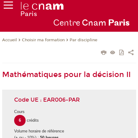
Centre
Cnam
Par
is
Choisir ma formation
Par discipline
Accueil
Mathématiques pour la décision II
Code UE : EAR006-PAR
Cours
6
crédits
Volume horaire de référence
(+ ou - 10%) :
50 heures