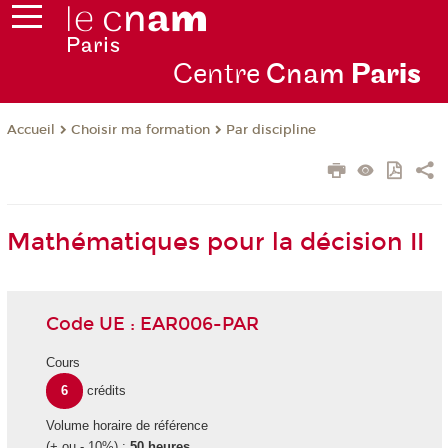
Centre
Cnam
Par
is
Choisir ma formation
Par discipline
Accueil
Mathématiques pour la décision II
Code UE : EAR006-PAR
Cours
6
crédits
Volume horaire de référence
(+ ou - 10%) :
50 heures