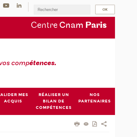
Centre
Cnam
Par
is
 vos comp
étences.
VALIDER MES
RÉALISER UN
NOS
ACQUIS
BILAN DE
PARTENAIRES
COMPÉTENCES