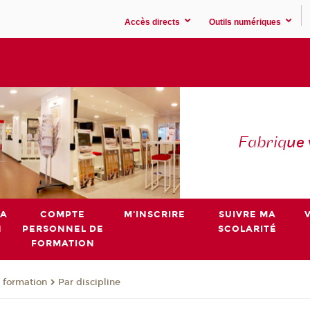
Accès directs
Outils numériques
Fabriq
ue
MA
COMPTE
M'INSCRIRE
SUIVRE MA
N
PERSONNEL DE
SCOLARITÉ
FORMATION
 formation
Par discipline