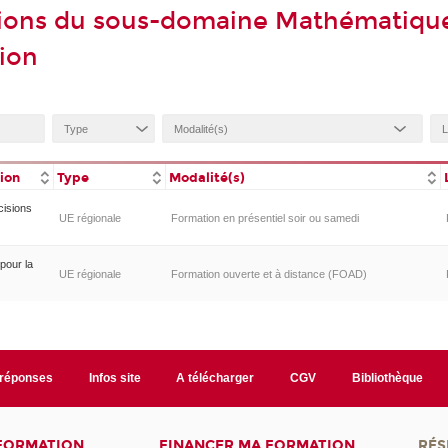
ions du sous-domaine Mathématique
tion
tion
Type
Modalité(s)
cisions
UE régionale
Formation en présentiel soir ou samedi
pour la
UE régionale
Formation ouverte et à distance (FOAD)
/réponses
Infos site
A télécharger
CGV
Bibliothèque
 FORMATION
FINANCER MA FORMATION
RÉS