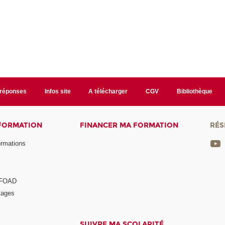
/réponses
Infos site
A télécharger
CGV
Bibliothèque
 FORMATION
FINANCER MA FORMATION
RÉS
ormations
a FOAD
tages
SUIVRE MA SCOLARITÉ