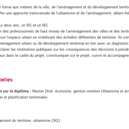
 forme aux métiers de la ville, de l’aménagement et du développement territo
offre une approche transversale de l’urbanisme et de l’aménagement, alliant thé
sur deux ans, un M1 et un M2.
r des professionnels de haut niveau de l’aménagement des villes et des terri
sur l’espace urbain en mobilisant des échelles différentes de territoire. Ils s
aménagement urbain ou de développement territorial en lien avec un diagnostic
t éclairer les institutions publiques sur les conséquences des décisions à prend
aux dans le cadre du projet, communiquer sur le projet, suivre et accompagner 
elles
ant sur le diplôme :
Master Droit, économie, gestion mention Urbanisme et 
et planification territoriales
ment du territoire, urbanisme (341)