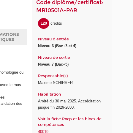
Code diplôme/certificat:
MR10501A-PAR
120
crédits
MATIONS
Niveau d'entrée
TIQUES
Niveau 6 (Bac+3 et 4)
Niveau de sortie
Niveau 7 (Bac+5)
u homologué ou
Responsable(s)
Maxime SCHIRRER
 avec le mas-
Habilitation
ées
Arrêté du 30 mai 2025. Accréditation
alidation des
jusque fin 2029-2030.
Voir la fiche Rncp et les blocs de
compétences
40019