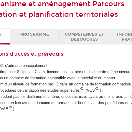
banisme et aménagement Parcours
on et planification territoriales
N
PROGRAMME
COMPÉTENCES ET
INFOR
DÉBOUCHÉS
PRA
ons d’accès et prérequis
M1 s’adresse principalement :
diplôme bac+3 (licence Cnam, licence universitaire ou diplôme de même nivea
ns un domaine de formation compatible avec la spécialité du master ;
iant d’un niveau de formation bac+3 dans un domaine de formation compatible
procédures de validation des études supérieures
(VES
) ;
ssédant pas les diplômes énumérés ci-dessus mais ayant au moins trois ann
nelle en lien avec le domaine de formation et bénéficiant des procédures de v
 (VAE
).