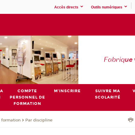
Accès directs
Outils numériques
Fabriq
ue
MA
COMPTE
M'INSCRIRE
SUIVRE MA
N
PERSONNEL DE
SCOLARITÉ
FORMATION
 formation
Par discipline