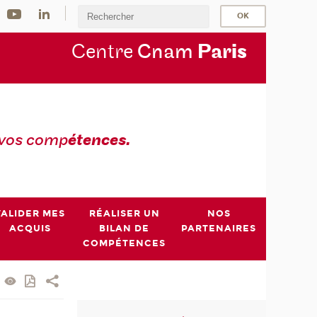
Centre
Cnam
Par
is
 vos comp
étences.
VALIDER MES
RÉALISER UN
NOS
ACQUIS
BILAN DE
PARTENAIRES
COMPÉTENCES