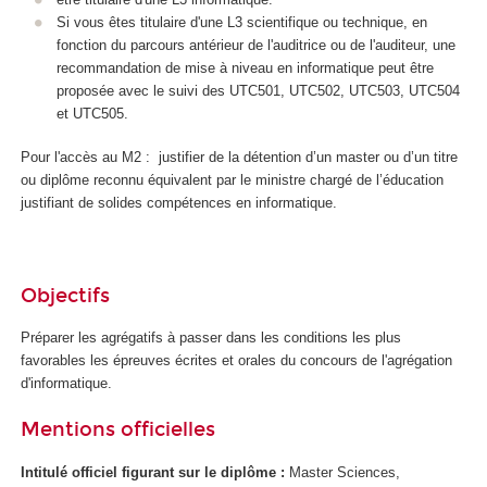
e
Si vous êtes titulaire d'une L3 scientifique ou technique, en
e
fonction du parcours antérieur de l'auditrice ou de l'auditeur, une
t
recommandation de mise à niveau en informatique peut être
d
proposée avec le suivi des UTC501, UTC502, UTC503, UTC504
e
et UTC505.
l
'
Pour l'accès au M2 : justifier de la détention d’un master ou d’un titre
I
ou diplôme reconnu équivalent par le ministre chargé de l’éducation
A
justifiant de solides compétences en informatique.
Objectifs
Préparer les agrégatifs à passer dans les conditions les plus
favorables les épreuves écrites et orales du concours de l'agrégation
d'informatique.
Mentions officielles
Intitulé officiel figurant sur le diplôme :
Master Sciences,