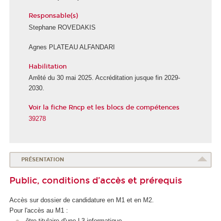
Responsable(s)
Stephane ROVEDAKIS
Agnes PLATEAU ALFANDARI
Habilitation
É
c
Arrêté du 30 mai 2025. Accréditation jusque fin 2029-
o
2030.
l
Voir la fiche Rncp et les blocs de compétences
e
d
39278
u
n
u
m
PRÉSENTATION
é
Public, conditions d’accès et prérequis
r
i
Accès sur dossier de candidature en M1 et en M2.
q
Pour l'accès au M1 :
u
être titulaire d'une L3 informatique.