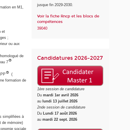
jusque fin 2029-2030.
l
rmation en M1,
a
Voir la fiche Rncp et les blocs de
S
compétences
a
39040
n
 et
t
ges ;
é
rieur ou aux
me homologué de
Candidatures 2026-2027
eau 7
VAPP
(
une formation de
1ère session de candidature
Du
mardi 1er avril 2026
au
lundi 13 juillet 2026
2nde session de candidature
Du
Lundi 17 août 2026
s simplifiées à
au
mardi 22 sept. 2026
jet de mémoire)
Économie sociale