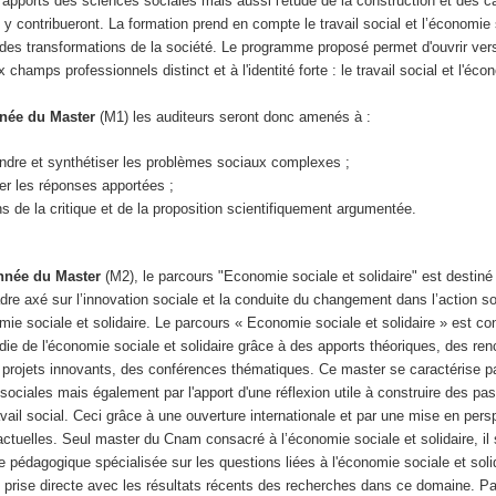
 apports des sciences sociales mais aussi l'étude de la construction et des c
e y contribueront. La formation prend en compte le travail social et l’économie 
e des transformations de la société. Le programme proposé permet d'ouvrir ve
 champs professionnels distinct et à l'identité forte : le travail social et l'éco
nnée du Master
(M1) les auditeurs seront donc amenés à :
ndre et synthétiser les problèmes sociaux complexes ;
er les réponses apportées ;
s de la critique et de la proposition scientifiquement argumentée.
nnée du Master
(M2), le parcours "Economie sociale et solidaire" est destin
dre axé sur l’innovation sociale et la conduite du changement dans l’action so
ie sociale et solidaire. Le parcours « Economie sociale et solidaire » est co
ie de l'économie sociale et solidaire grâce à des apports théoriques, des re
 projets innovants, des conférences thématiques. Ce master se caractérise par
sociales mais également par l'apport d'une réflexion utile à construire des pas
ravail social. Ceci grâce à une ouverture internationale et par une mise en pers
 actuelles. Seul master du Cnam consacré à l’économie sociale et solidaire, il 
e pédagogique spécialisée sur les questions liées à l'économie sociale et solid
prise directe avec les résultats récents des recherches dans ce domaine. Par 