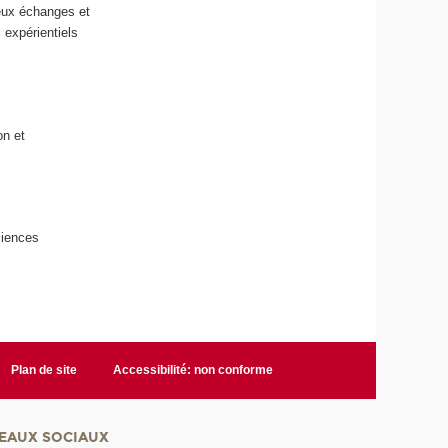
reux échanges et
 expérientiels
on et
ciences
Plan de site
Accessibilité: non conforme
EAUX SOCIAUX