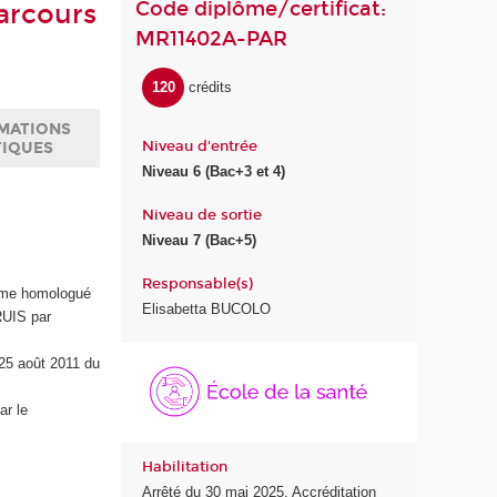
Code diplôme/certificat:
arcours
MR11402A-PAR
120
crédits
MATIONS
Niveau d'entrée
TIQUES
Niveau 6 (Bac+3 et 4)
Niveau de sortie
Niveau 7 (Bac+5)
Responsable(s)
lôme homologué
Elisabetta BUCOLO
RUIS par
É
 25 août 2011 du
c
o
ar le
l
e
Habilitation
d
Arrêté du 30 mai 2025. Accréditation
e