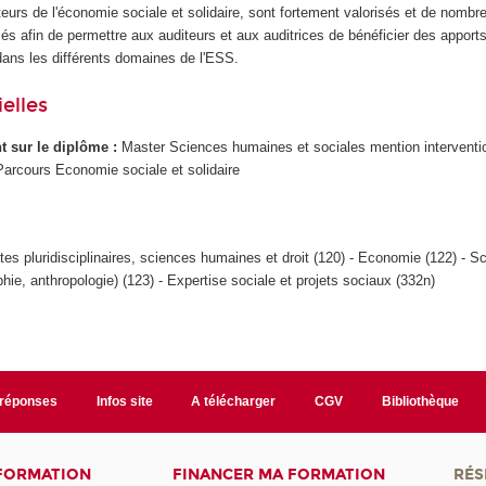
eurs de l'économie sociale et solidaire, sont fortement valorisés et de nomb
és afin de permettre aux auditeurs et aux auditrices de bénéficier des apports
 dans les différents domaines de l'ESS.
elles
ant sur le diplôme :
Master Sciences humaines et sociales mention interventi
arcours Economie sociale et solidaire
ites pluridisciplinaires, sciences humaines et droit (120) - Economie (122) - S
hie, anthropologie) (123) - Expertise sociale et projets sociaux (332n)
/réponses
Infos site
A télécharger
CGV
Bibliothèque
 FORMATION
FINANCER MA FORMATION
RÉS