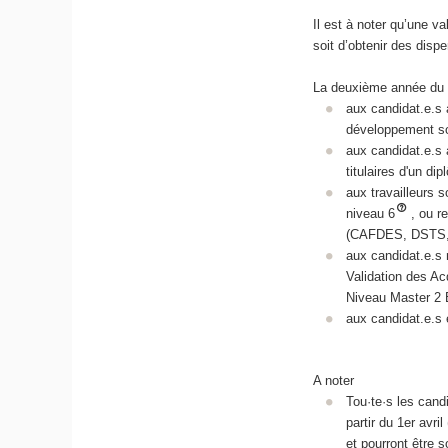
Il est à noter qu’une v
soit d’obtenir des disp
La deuxième année du 
aux candidat.e.s 
développement so
aux candidat.e.s 
titulaires d'un d
aux travailleurs 
niveau 6
, ou r
(CAFDES, DSTS,
aux candidat.e.s
Validation des Ac
Niveau Master 2 É
aux candidat.e.s 
A noter
Tou·te·s les cand
partir du 1er avri
et pourront être 