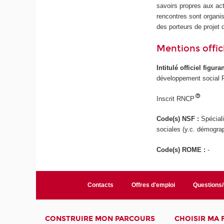
savoirs propres aux act
rencontres sont organis
des porteurs de projet
Mentions offici
Intitulé officiel figur
développement social P
Inscrit RNCP
Code(s) NSF :
Spécial
sociales (y.c. démograp
Code(s) ROME :
-
Contacts
Offres d'emploi
Questions
CONSTRUIRE MON PARCOURS
CHOISIR MA