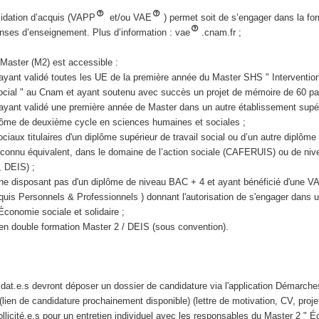
alidation d’acquis (VAPP
et/ou VAE
) permet soit de s’engager dans la fo
enses d’enseignement. Plus d’information : vae
.cnam.fr ;
Master (M2) est accessible :
ayant validé toutes les UE de la première année du Master SHS " Intervention
cial " au Cnam et ayant soutenu avec succès un projet de mémoire de 60 pa
ayant validé une première année de Master dans un autre établissement supé
iplôme de deuxième cycle en sciences humaines et sociales ;
sociaux titulaires d'un diplôme supérieur de travail social ou d’un autre diplô
econnu équivalent, dans le domaine de l’action sociale (CAFERUIS) ou de niv
 DEIS) ;
 ne disposant pas d'un diplôme de niveau BAC + 4 et ayant bénéficié d'une 
quis Personnels & Professionnels ) donnant l'autorisation de s'engager dans 
conomie sociale et solidaire ;
en double formation Master 2 / DEIS (sous convention).
idat.e.s devront déposer un dossier de candidature via l'application Démarche
l (lien de candidature prochainement disponible) (lettre de motivation, CV, pro
sollicité.e.s pour un entretien individuel avec les responsables du Master 2 " 