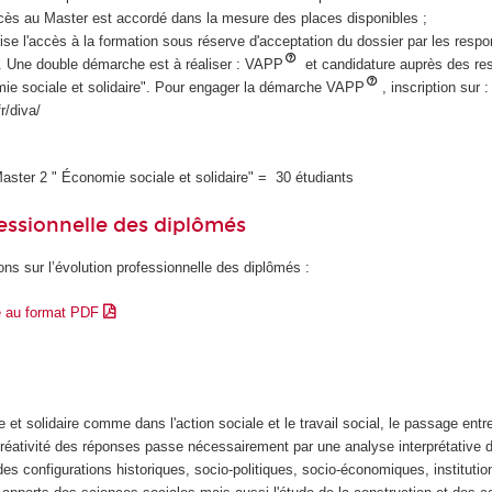
accès au Master est accordé dans la mesure des places disponibles ;
ise l'accès à la formation sous réserve d'acceptation du dossier par les resp
Une double démarche est à réaliser : VAPP
et candidature auprès des re
ie sociale et solidaire". Pour engager la démarche VAPP
, inscription sur :
r/diva/
aster 2 " Économie sociale et solidaire" = 30 étudiants
essionnelle des diplômés
ons sur l’évolution professionnelle des diplômés :
e au format PDF
 et solidaire comme dans l'action sociale et le travail social, le passage entr
réativité des réponses passe nécessairement par une analyse interprétative d
s configurations historiques, socio-politiques, socio-économiques, institutio