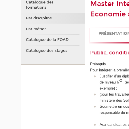
Master int
Catalogue des
formations
Economie s
Par discipline
Par métier
PRÉSENTATIO
Catalogue de la FOAD
Catalogue des stages
Public, conditi
Prérequis
Pour intégrer la premiè
Justifier d’un di
de niveau 6
(ex
exemple) ;
(pour les travail
ministère des Soli
Soumettre un doss
responsable du m
Aux candidat.es 