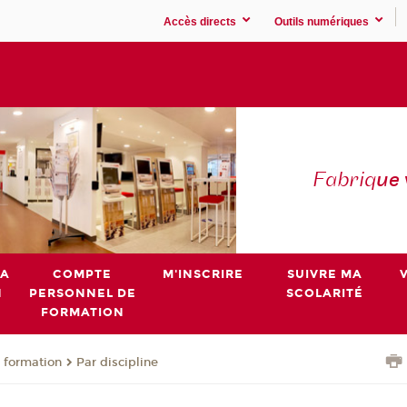
Accès directs
Outils numériques
Fabriq
ue
MA
COMPTE
M'INSCRIRE
SUIVRE MA
N
PERSONNEL DE
SCOLARITÉ
FORMATION
 formation
Par discipline