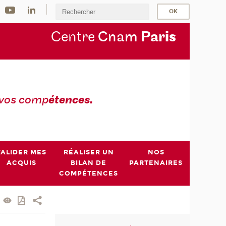
Centre
Cnam
Par
is
 vos comp
étences.
VALIDER MES
RÉALISER UN
NOS
ACQUIS
BILAN DE
PARTENAIRES
COMPÉTENCES