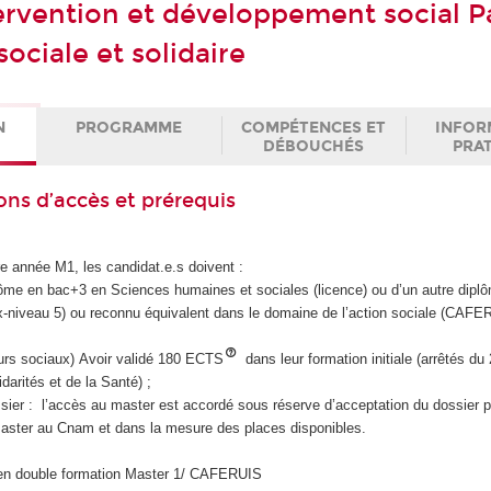
ervention et développement social P
ociale et solidaire
N
PROGRAMME
COMPÉTENCES ET
INFOR
DÉBOUCHÉS
PRA
ons d’accès et prérequis
re année M1, les candidat.e.s doivent :
plôme en bac+3 en Sciences humaines et sociales (licence) ou d’un autre dip
-niveau 5) ou reconnu équivalent dans le domaine de l’action sociale (CAFE
leurs sociaux) Avoir validé 180 ECTS
dans leur formation initiale (arrêtés du
darités et de la Santé) ;
ier : l’accès au master est accordé sous réserve d’acceptation du dossier p
aster au Cnam et dans la mesure des places disponibles.
en double formation Master 1/ CAFERUIS