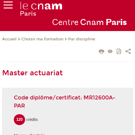
Centre
Cnam
Par
is
Choisir ma formation
Par discipline
Accueil
Master actuariat
Code diplôme/certificat: MR12600A-
PAR
120
crédits