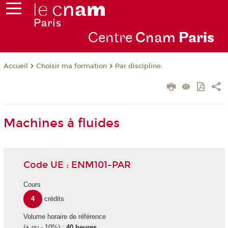
Centre
Cnam
Par
is
Choisir ma formation
Par discipline
Accueil
Machines à fluides
Code UE : ENM101-PAR
Cours
4
crédits
Volume horaire de référence
(+ ou - 10%) :
40 heures