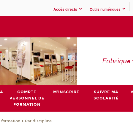
Accès directs
Outils numériques
Fabriq
ue
MA
COMPTE
M'INSCRIRE
SUIVRE MA
N
PERSONNEL DE
SCOLARITÉ
FORMATION
 formation
Par discipline