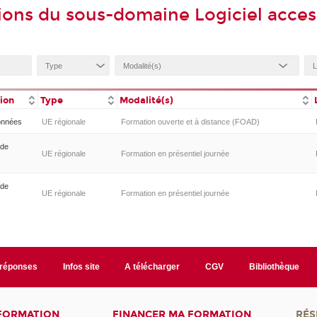
ions du sous-domaine Logiciel acces
tion
Type
Modalité(s)
onnées
UE régionale
Formation ouverte et à distance (FOAD)
 de
UE régionale
Formation en présentiel journée
 de
UE régionale
Formation en présentiel journée
/réponses
Infos site
A télécharger
CGV
Bibliothèque
 FORMATION
FINANCER MA FORMATION
RÉS