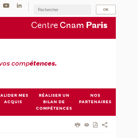
Centre
Cnam
Par
is
 vos comp
étences.
VALIDER MES
RÉALISER UN
NOS
ACQUIS
BILAN DE
PARTENAIRES
COMPÉTENCES