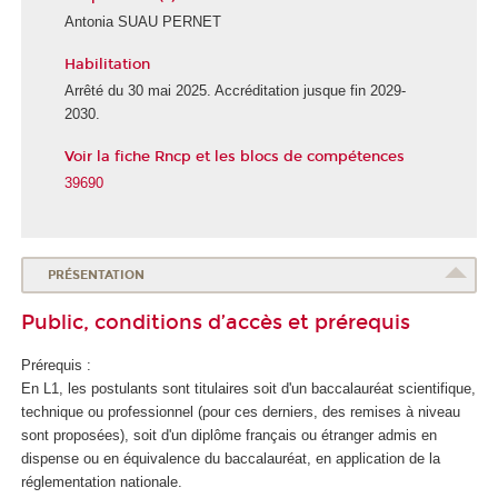
Antonia SUAU PERNET
Habilitation
É
c
Arrêté du 30 mai 2025. Accréditation jusque fin 2029-
o
2030.
l
Voir la fiche Rncp et les blocs de compétences
e
d
39690
e
l
a
S
PRÉSENTATION
a
Public, conditions d’accès et prérequis
n
t
Prérequis :
é
En L1, les postulants sont titulaires soit d'un baccalauréat scientifique,
technique ou professionnel (pour ces derniers, des remises à niveau
sont proposées), soit d'un diplôme français ou étranger admis en
dispense ou en équivalence du baccalauréat, en application de la
réglementation nationale.