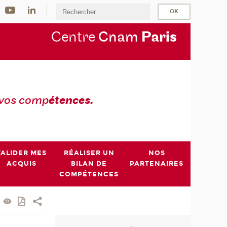
Centre
Cnam
Par
is
 vos comp
étences.
VALIDER MES
RÉALISER UN
NOS
ACQUIS
BILAN DE
PARTENAIRES
COMPÉTENCES