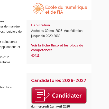
É
É
c
c
o
o
l
l
e
e
gies
Habilitation
d
d
iter de manière
Arrêté du 30 mai 2025. Accréditation
e
u
s, logiciels de
jusque fin 2029-2030.
l
n
a
u
 solutionner
Voir la fiche Rncp et les blocs de
S
m
pplications et
compétences
a
é
40411
n
r
in d’un
t
i
éritable
é
q
u
e
Candidatures 2026-2027
e
t
tion bio-
d
e
l
du
mercredi 1er avril 2026
'