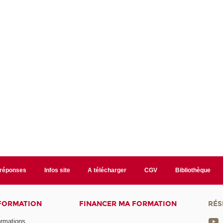
/réponses
Infos site
A télécharger
CGV
Bibliothèque
 FORMATION
FINANCER MA FORMATION
RÉS
ormations