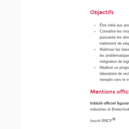
Objectifs
Être initié aux p
Connaître les moy
puissante les don
traitement de séqu
Maîtriser les ba
les problématique
intégration de lo
Réaliser un progr
laboratoire de re
tremplin vers le 
Mentions offici
Intitulé officiel figur
industries et Biotechno
Inscrit RNCP