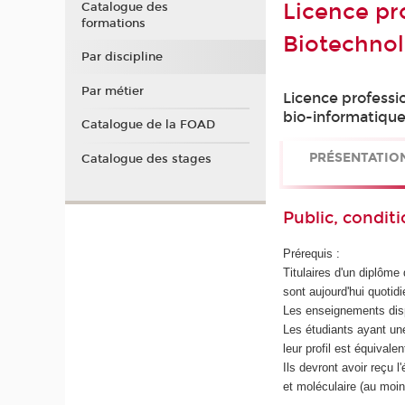
Licence pro
Catalogue des
formations
Biotechnol
Par discipline
Par métier
Licence professi
bio-informatique
Catalogue de la FOAD
PRÉSENTATIO
Catalogue des stages
Public, conditi
Prérequis :
Titulaires d'un diplôme
sont aujourd'hui quotid
Les enseignements dispe
Les étudiants ayant une
leur profil est équivale
Ils devront avoir reçu 
et moléculaire (au moi