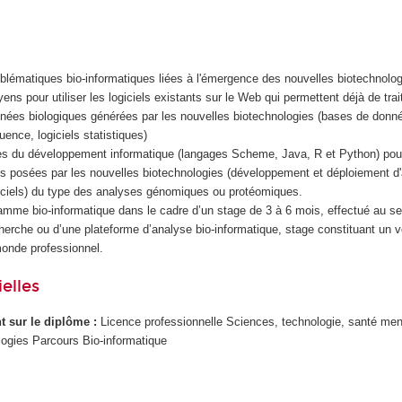
roblématiques bio-informatiques liées à l'émergence des nouvelles biotechnolo
ens pour utiliser les logiciels existants sur le Web qui permettent déjà de tra
nées biologiques générées par les nouvelles biotechnologies (bases de donnée
ence, logiciels statistiques)
ses du développement informatique (langages Scheme, Java, R et Python) pour
s posées par les nouvelles biotechnologies (développement et déploiement d'a
giciels) du type des analyses génomiques ou protéomiques.
amme bio-informatique dans le cadre d’un stage de 3 à 6 mois, effectué au se
cherche ou d’une plateforme d’analyse bio-informatique, stage constituant un v
monde professionnel.
elles
ant sur le diplôme :
Licence professionnelle Sciences, technologie, santé men
logies Parcours Bio-informatique