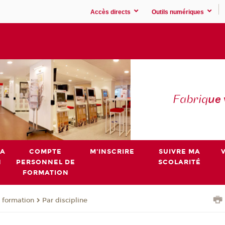
Accès directs
Outils numériques
Fabriq
ue
MA
COMPTE
M'INSCRIRE
SUIVRE MA
N
PERSONNEL DE
SCOLARITÉ
FORMATION
 formation
Par discipline