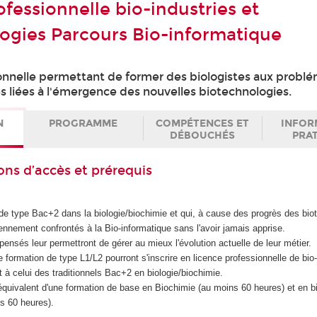
fessionnelle bio-industries et
ogies Parcours Bio-informatique
onnelle permettant de former des biologistes aux probl
s liées à l'émergence des nouvelles biotechnologies.
N
PROGRAMME
COMPÉTENCES ET
INFOR
DÉBOUCHÉS
PRA
ons d’accès et prérequis
 de type Bac+2 dans la biologie/biochimie et qui, à cause des progrès des bio
iennement confrontés à la Bio-informatique sans l'avoir jamais apprise.
nsés leur permettront de gérer au mieux l'évolution actuelle de leur métier.
 formation de type L1/L2 pourront s'inscrire en licence professionnelle de bio-
nt à celui des traditionnels Bac+2 en biologie/biochimie.
l'équivalent d'une formation de base en Biochimie (au moins 60 heures) et en bio
ns 60 heures).