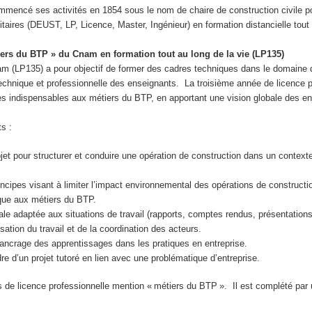
mmencé ses activités en 1854 sous le nom de chaire de construction civile p
res (DEUST, LP, Licence, Master, Ingénieur) en formation distancielle tout au
iers du BTP » du Cnam en formation tout au long de la vie (LP135)
m (LP135) a pour objectif de former des cadres techniques dans le domaine du 
, technique et professionnelle des enseignants. La troisième année de licence 
s indispensables aux métiers du BTP, en apportant une vision globale des en
ts :
 pour structurer et conduire une opération de construction dans un contexte pr
rincipes visant à limiter l’impact environnemental des opérations de construct
ique aux métiers du BTP.
ale adaptée aux situations de travail (rapports, comptes rendus, présentation
tion du travail et de la coordination des acteurs.
’ancrage des apprentissages dans les pratiques en entreprise.
 d’un projet tutoré en lien avec une problématique d’entreprise.
e licence professionnelle mention « métiers du BTP ». Il est complété par u