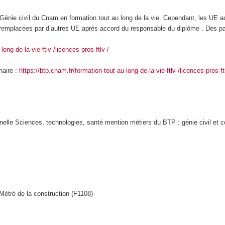
énie civil du Cnam en formation tout au long de la vie. Cependant, les UE 
t remplacées par d’autres UE après accord du responsable du diplôme . Des pa
long-de-la-vie-ftlv-/licences-pros-ftlv-/
haire :
https://btp.cnam.fr/formation-tout-au-long-de-la-vie-ftlv-/licences-pros-ft
nelle Sciences, technologies, santé mention métiers du BTP : génie civil et c
Métré de la construction (F1108)