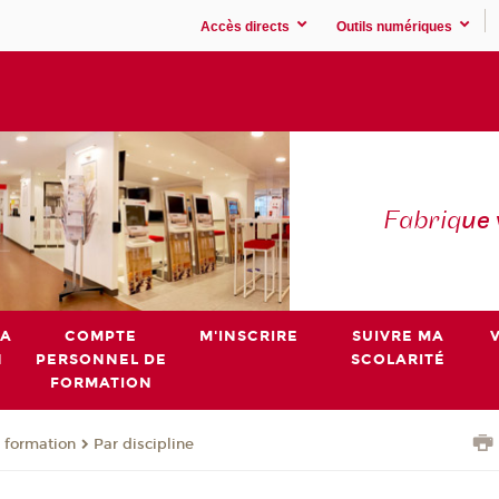
Accès directs
Outils numériques
Fabriq
ue
MA
COMPTE
M'INSCRIRE
SUIVRE MA
N
PERSONNEL DE
SCOLARITÉ
FORMATION
 formation
Par discipline