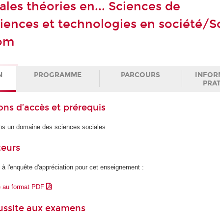
ales théories en... Sciences de
iences et technologies en société/S
com
N
PROGRAMME
PARCOURS
INFOR
PRA
ons d’accès et prérequis
ns un domaine des sciences sociales
teurs
 à l'enquête d'appréciation pour cet enseignement :
e au format PDF
éussite aux examens