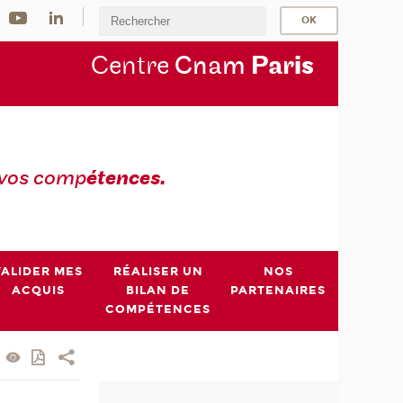
Centre
Cnam
Par
is
 vos comp
étences.
VALIDER MES
RÉALISER UN
NOS
ACQUIS
BILAN DE
PARTENAIRES
COMPÉTENCES