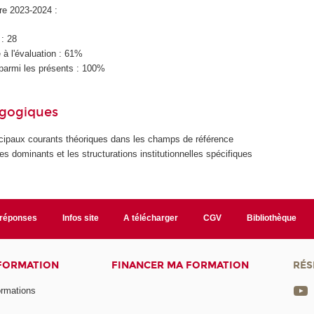
ire 2023-2024 :
 : 28
à l'évaluation : 61%
parmi les présents : 100%
agogiques
incipaux courants théoriques dans les champs de référence
s dominants et les structurations institutionnelles spécifiques
/réponses
Infos site
A télécharger
CGV
Bibliothèque
 FORMATION
FINANCER MA FORMATION
RÉS
ormations