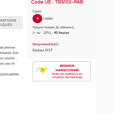
Code UE : TRS102-PAR
Cours
4
crédits
MATIONS
TIQUES
Volume horaire de référence
(+ ou - 10%) :
40 heures
Responsable(s)
 de premier
Barbara RIST
tulaires d'un
ne couvert ;
rois ans et
MISSION
HANDI'CNAM
sponsabilités
Aider les auditeurs en
situation de handicap