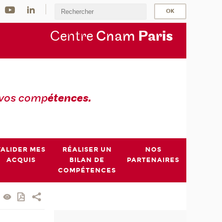
Centre
Cnam
Par
is
 vos comp
étences.
VALIDER MES
RÉALISER UN
NOS
ACQUIS
BILAN DE
PARTENAIRES
COMPÉTENCES