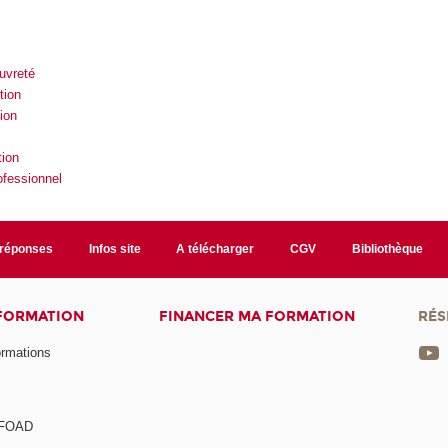
auvreté
tion
tion
tion
ofessionnel
/réponses
Infos site
A télécharger
CGV
Bibliothèque
 FORMATION
FINANCER MA FORMATION
RÉS
ormations
a FOAD