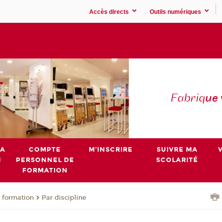
Accès directs
Outils numériques
Fabriq
ue
MA
COMPTE
M'INSCRIRE
SUIVRE MA
N
PERSONNEL DE
SCOLARITÉ
FORMATION
 formation
Par discipline