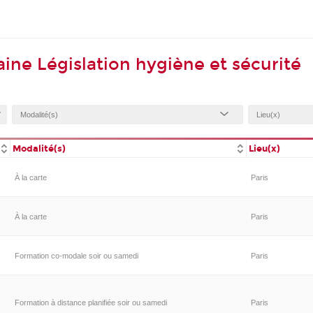
ne Législation hygiène et sécurité
Modalité(s)
Lieu(x)
À la carte
Paris
À la carte
Paris
Formation co-modale soir ou samedi
Paris
Formation à distance planifiée soir ou samedi
Paris