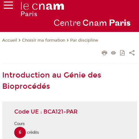
Centre
Cnam
Par
is
Choisir ma formation
Par discipline
Accueil
Introduction au Génie des
Bioprocédés
Code UE : BCA121-PAR
Cours
6
crédits