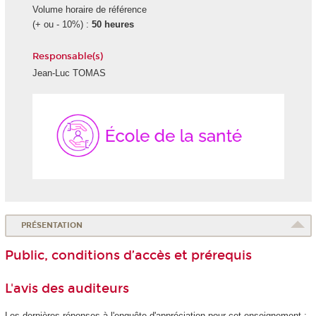
Volume horaire de référence
(+ ou - 10%) :
50 heures
Responsable(s)
Jean-Luc TOMAS
École
de
la
Santé
PRÉSENTATION
Public, conditions d’accès et prérequis
L'avis des auditeurs
Les dernières réponses à l'enquête d'appréciation pour cet enseignement :