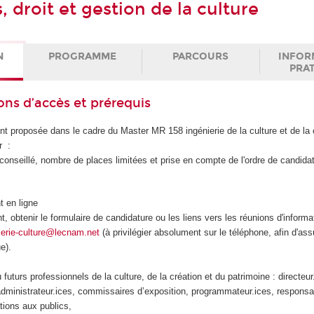
s, droit et gestion de la culture
N
PROGRAMME
PARCOURS
INFOR
PRA
ons d’accès et prérequis
t proposée dans le cadre du Master MR 158 ingénierie de la culture et de la 
r :
 (conseillé, nombre de places limitées et prise en compte de l'ordre de candida
 en ligne
, obtenir le formulaire de candidature ou les liens vers les réunions d'informat
ierie-culture@lecnam.net
(à privilégier absolument sur le téléphone, afin d'ass
e).
:
futurs professionnels de la culture, de la création et du patrimoine : directeur
administrateur.ices, commissaires d’exposition, programmateur.ices, responsab
ations aux publics,