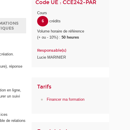
Code UE : CCE242-PAR
Cours
6
crédits
MATIONS
TIQUES
Volume horaire de référence
(+ ou - 10%) :
50 heures
Responsable(s)
création.
Lucie MARINIER
ture), réponse
Tarifs
ion en ligne,
urer un suivi
Financer ma formation
.ices
le de relations