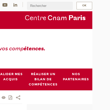
Centre
Cnam
Par
is
 vos comp
étences.
VALIDER MES
RÉALISER UN
NOS
ACQUIS
BILAN DE
PARTENAIRES
COMPÉTENCES