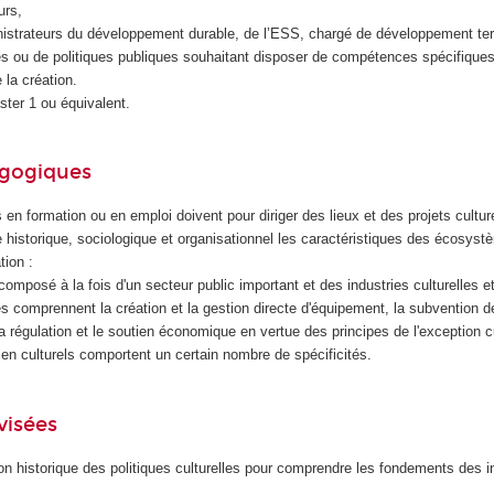
eurs,
istrateurs du développement durable, de l’ESS, chargé de développement terri
ues ou de politiques publiques souhaitant disposer de compétences spécifiqu
e la création.
aster 1 ou équivalent.
agogiques
 en formation ou en emploi doivent pour diriger des lieux et des projets cultur
ue historique, sociologique et organisationnel les caractéristiques des écosystè
ation :
 composé à la fois d'un secteur public important et des industries culturelles e
les comprennent la création et la gestion directe d'équipement, la subvention d
, la régulation et le soutien économique en vertue des principes de l'exception c
n culturels comportent un certain nombre de spécificités.
visées
ion historique des politiques culturelles pour comprendre les fondements des in