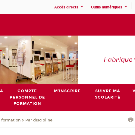
Accès directs
Outils numériques
Fabriq
ue
MA
COMPTE
M'INSCRIRE
SUIVRE MA
N
PERSONNEL DE
SCOLARITÉ
FORMATION
 formation
Par discipline