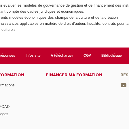
ir évaluer les modèles de gouvernance de gestion et de financement des insti
enant compte des cadres juridiques et économiques.
férents modèles économiques des champs de la culture et de la création
issances applicables en matière de droit d’auteur, fiscalité, contrats pour la
 culturels
/réponses
Infos site
A télécharger
CGV
Bibliothèque
 FORMATION
FINANCER MA FORMATION
RÉS
ormations
a FOAD
tages