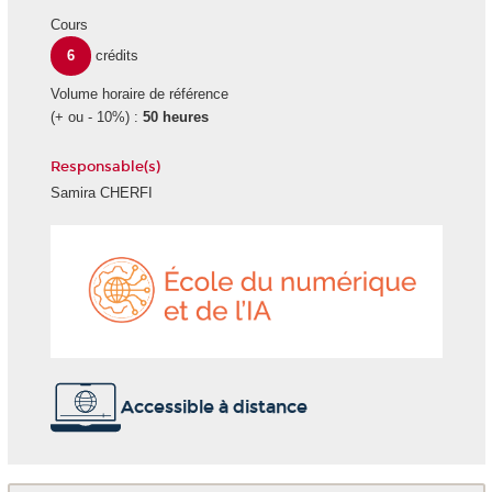
Cours
6
crédits
Volume horaire de référence
(+ ou - 10%) :
50 heures
Responsable(s)
Samira CHERFI
École
du
numéri
et
de
l'IA
Accessible à distance