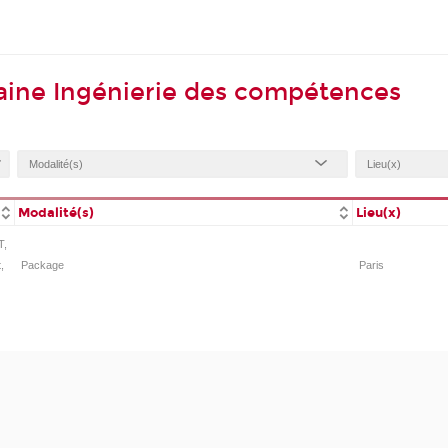
aine Ingénierie des compétences
Modalité(s)
Lieu(x)
T,
,
Package
Paris