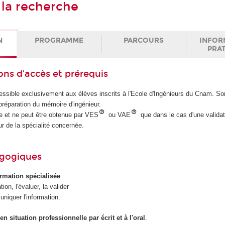
à la recherche
N
PROGRAMME
PARCOURS
INFOR
PRA
ons d’accès et prérequis
ssible exclusivement aux élèves inscrits à l'Ecole d'Ingénieurs du Cnam. So
 préparation du mémoire d'ingénieur.
ire et ne peut être obtenue par VES
ou VAE
que dans le cas d'une validat
ur de la spécialité concernée.
agogiques
ormation spécialisée
:
ion, l'évaluer, la valider
niquer l'information.
 situation professionnelle par écrit et à l'oral
.