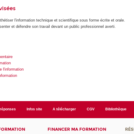
visées
hétiser l'information technique et scientifique sous forme écrite et orale.
senter et défendre son travail devant un public professionnel averti.
entaire
rmation
 l'information
information
/réponses
Infos site
A télécharger
CGV
Bibliothèque
 FORMATION
FINANCER MA FORMATION
RÉS