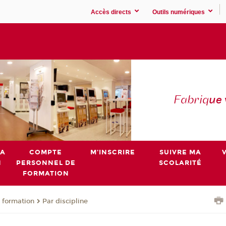
Accès directs
Outils numériques
Fabriq
ue
MA
COMPTE
M'INSCRIRE
SUIVRE MA
N
PERSONNEL DE
SCOLARITÉ
FORMATION
 formation
Par discipline