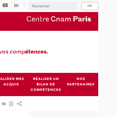
Centre
Cnam
Par
is
 vos comp
étences.
VALIDER MES
RÉALISER UN
NOS
ACQUIS
BILAN DE
PARTENAIRES
COMPÉTENCES