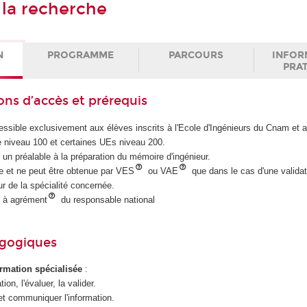
à la recherche
N
PROGRAMME
PARCOURS
INFOR
PRA
ons d’accès et prérequis
ssible exclusivement aux élèves inscrits à l'Ecole d'Ingénieurs du Cnam et a
e niveau 100 et certaines UEs niveau 200.
 un préalable à la préparation du mémoire d'ingénieur.
ire et ne peut être obtenue par VES
ou VAE
que dans le cas d'une validat
ur de la spécialité concernée.
 à agrément
du responsable national
agogiques
ormation spécialisée
:
ion, l'évaluer, la valider.
 et communiquer l'information.