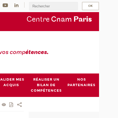
Centre
Cnam
Par
is
 vos comp
étences.
VALIDER MES
RÉALISER UN
NOS
ACQUIS
BILAN DE
PARTENAIRES
COMPÉTENCES