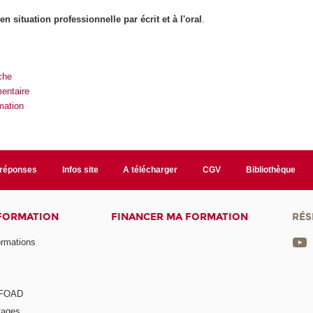
 situation professionnelle par écrit et à l'oral
.
che
entaire
mation
/réponses
Infos site
A télécharger
CGV
Bibliothèque
 FORMATION
FINANCER MA FORMATION
RÉS
ormations
a FOAD
tages