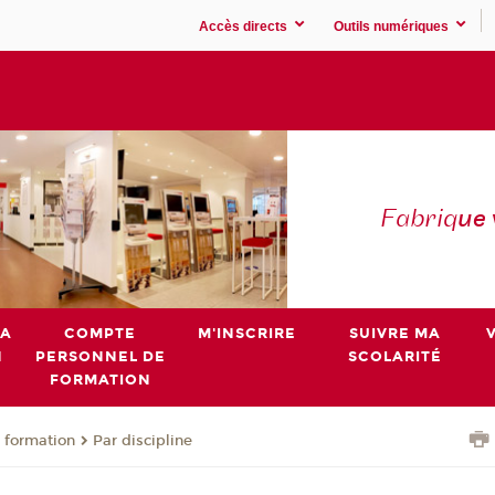
Accès directs
Outils numériques
Fabriq
ue
MA
COMPTE
M'INSCRIRE
SUIVRE MA
N
PERSONNEL DE
SCOLARITÉ
FORMATION
 formation
Par discipline