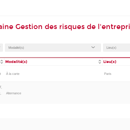
ne Gestion des risques de l'entrepr
Modalité(s)
Lieu(x)
t
À la carte
Paris
T,
,
Alternance