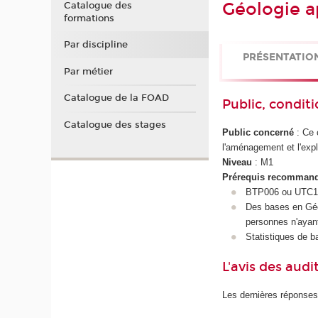
Géologie a
Catalogue des
formations
Par discipline
PRÉSENTATIO
Par métier
Catalogue de la FOAD
Public, conditi
Catalogue des stages
Public concerné
: Ce 
l'aménagement et l'expl
Niveau
: M1
Prérequis recomman
BTP006 ou UTC1
Des bases en Géol
personnes n'ayan
Statistiques de ba
L'avis des audi
Les dernières réponses