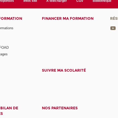
/réponses
Infos site
A télécharger
CGV
Bibliothèque
 FORMATION
FINANCER MA FORMATION
RÉS
ormations
a FOAD
tages
SUIVRE MA SCOLARITÉ
 BILAN DE
NOS PARTENAIRES
ES