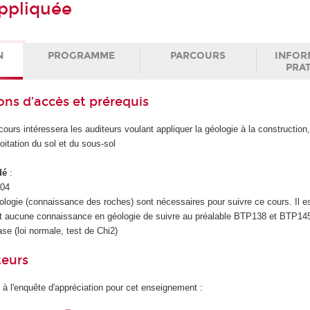
ppliquée
N
PROGRAMME
PARCOURS
INFOR
PRA
ons d’accès et prérequis
cours intéressera les auditeurs voulant appliquer la géologie à la construction
oitation du sol et du sous-sol
dé
:
04
ogie (connaissance des roches) sont nécessaires pour suivre ce cours. Il es
t aucune connaissance en géologie de suivre au préalable BTP138 et BTP14
se (loi normale, test de Chi2)
teurs
 à l'enquête d'appréciation pour cet enseignement :