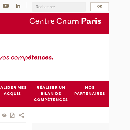
Centre
Cnam
Par
is
 vos comp
étences.
VALIDER MES
RÉALISER UN
NOS
ACQUIS
BILAN DE
PARTENAIRES
COMPÉTENCES