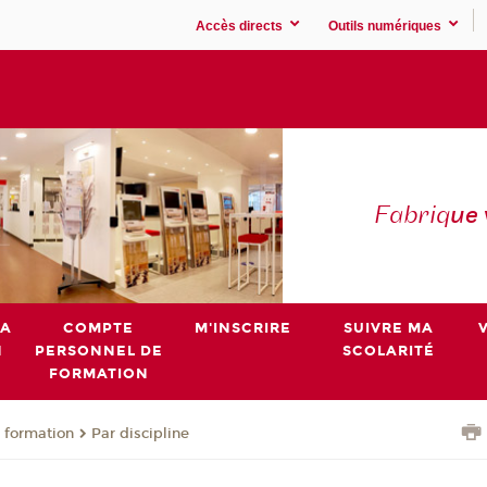
Accès directs
Outils numériques
Fabriq
ue
MA
COMPTE
M'INSCRIRE
SUIVRE MA
N
PERSONNEL DE
SCOLARITÉ
FORMATION
 formation
Par discipline