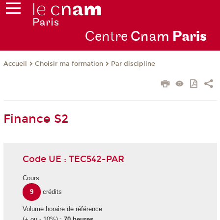
Centre
Cnam
Par
is
Choisir ma formation
Par discipline
Accueil
Finance S2
Code UE : TEC542-PAR
Cours
9
crédits
Volume horaire de référence
(+ ou - 10%) :
70 heures