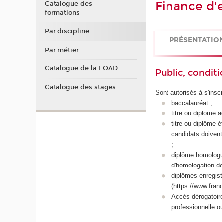
Finance d'
Catalogue des
formations
Par discipline
PRÉSENTATIO
Par métier
Catalogue de la FOAD
Public, conditi
Catalogue des stages
Sont autorisés à s'inscr
baccalauréat ;
titre ou diplôme 
titre ou diplôme 
candidats doivent
;
diplôme homologué 
d'homologation de
diplômes enregistr
(https://www.fran
Accès dérogatoir
professionnelle o