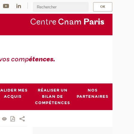
Centre
Cnam
Par
is
 vos comp
étences.
VALIDER MES
RÉALISER UN
NOS
ACQUIS
BILAN DE
PARTENAIRES
COMPÉTENCES