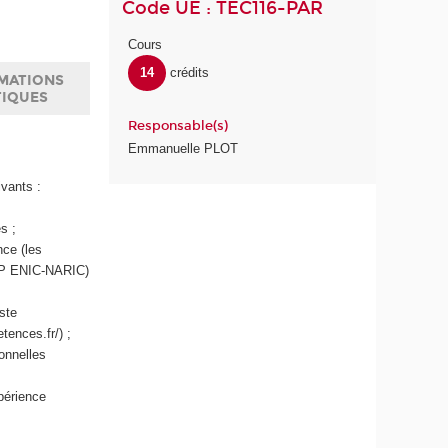
Code UE : TEC116-PAR
Cours
14
crédits
MATIONS
TIQUES
Responsable(s)
Emmanuelle PLOT
ivants :
s ;
nce (les
IEP ENIC-NARIC)
iste
tences.fr/) ;
ionnelles
périence