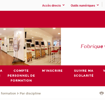
Accès directs
Outils numériques
Fabriq
ue
MA
COMPTE
M'INSCRIRE
SUIVRE MA
N
PERSONNEL DE
SCOLARITÉ
FORMATION
 formation
Par discipline