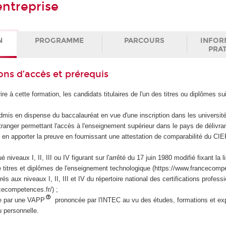
entreprise
N
PROGRAMME
PARCOURS
INFOR
PRA
ons d’accès et prérequis
ire à cette formation, les candidats titulaires de l'un des titres ou diplômes su
admis en dispense du baccalauréat en vue d'une inscription dans les université
étranger permettant l'accès à l'enseignement supérieur dans le pays de délivra
 en apporter la preuve en fournissant une attestation de comparabilité du C
niveaux I, II, III ou IV figurant sur l'arrêté du 17 juin 1980 modifié fixant la l
 titres et diplômes de l'enseignement technologique (https://www.francecompe
és aux niveaux I, II, III et IV du répertoire national des certifications profess
cecompetences.fr/) ;
e par une VAPP
prononcée par l'INTEC au vu des études, formations et ex
u personnelle.