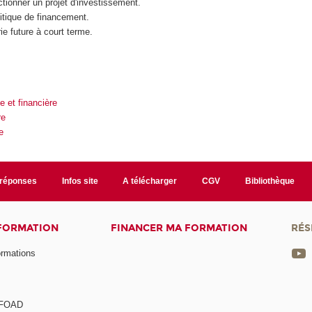
tionner un projet d'investissement.
itique de financement.
rie future à court terme.
 et financière
re
e
/réponses
Infos site
A télécharger
CGV
Bibliothèque
 FORMATION
FINANCER MA FORMATION
RÉS
ormations
a FOAD