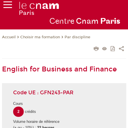
Centre
Cnam
Par
is
Choisir ma formation
Par discipline
Accueil
English for Business and Finance
Code UE : GFN243-PAR
Cours
2
crédits
Volume horaire de référence
(+ ou - 10%) :
22 heures