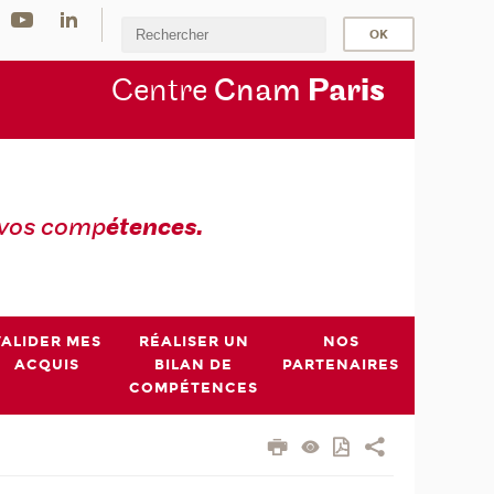
Centre
Cnam
Par
is
 vos comp
étences.
VALIDER MES
RÉALISER UN
NOS
ACQUIS
BILAN DE
PARTENAIRES
COMPÉTENCES