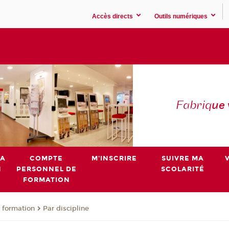
Accès directs
Outils numériques
Fabriq
ue
MA
COMPTE
M'INSCRIRE
SUIVRE MA
N
PERSONNEL DE
SCOLARITÉ
FORMATION
 formation
Par discipline