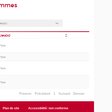
femmes
Lieu(x)
Paris
Paris
Paris
Paris
Premier
Précédent
1
Suivant
Dernier
Plan de site
Accessibilité: non conforme