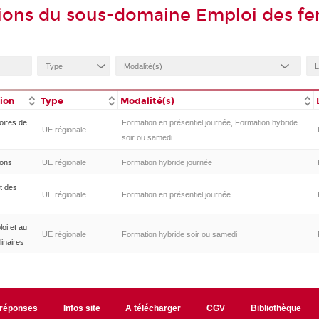
tions du sous-domaine Emploi des 
tion
Type
Modalité(s)
toires de
Formation en présentiel journée, Formation hybride
UE régionale
soir ou samedi
ions
UE régionale
Formation hybride journée
et des
UE régionale
Formation en présentiel journée
loi et au
UE régionale
Formation hybride soir ou samedi
linaires
/réponses
Infos site
A télécharger
CGV
Bibliothèque