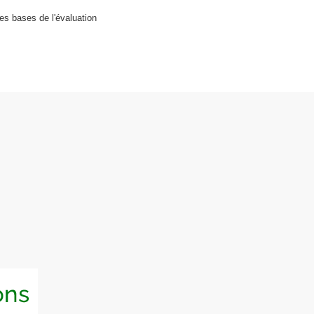
es bases de l'évaluation
E
c
o