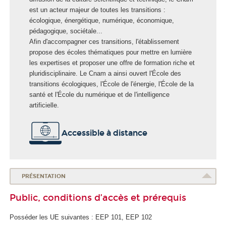
o
est un acteur majeur de toutes les transitions :
l
écologique, énergétique, numérique, économique,
e
pédagogique, sociétale...
E
Afin d'accompagner ces transitions, l'établissement
n
propose des écoles thématiques pour mettre en lumière
e
les expertises et proposer une offre de formation riche et
r
pluridisciplinaire. Le Cnam a ainsi ouvert l'École des
g
transitions écologiques, l'École de l'énergie, l'École de la
i
santé et l'École du numérique et de l'intelligence
e
artificielle.
Accessible à distance
PRÉSENTATION
Public, conditions d’accès et prérequis
Posséder les UE suivantes : EEP 101, EEP 102