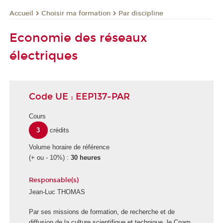
Choisir ma formation
Par discipline
Accueil
Economie des réseaux
électriques
Code UE : EEP137-PAR
Cours
3
crédits
Volume horaire de référence
(+ ou - 10%) :
30 heures
Responsable(s)
Jean-Luc THOMAS
E
Par ses missions de formation, de recherche et de
c
diffusion de la culture scientifique et technique, le Cnam