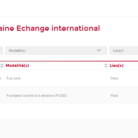
ine Echange international
Modalité(s)
Lieu(x)
t
À la carte
Paris
Formation ouverte et à distance (FOAD)
Paris