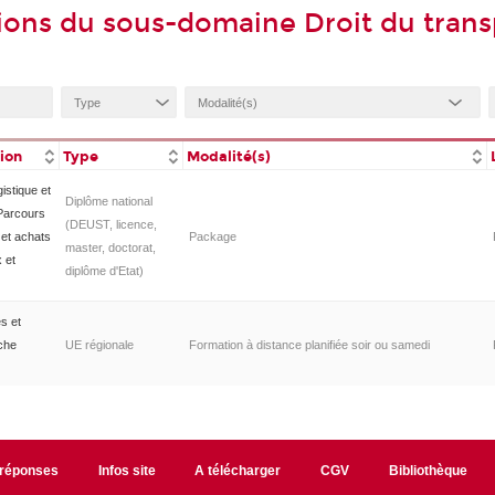
ions du sous-domaine Droit du transp
tion
Type
Modalité(s)
istique et
Diplôme national
 Parcours
(DEUST, licence,
et achats
Package
master, doctorat,
 et
diplôme d'Etat)
s et
oche
UE régionale
Formation à distance planifiée soir ou samedi
/réponses
Infos site
A télécharger
CGV
Bibliothèque