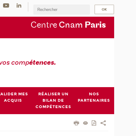
Centre
Cnam
Par
is
 vos comp
étences.
VALIDER MES
RÉALISER UN
NOS
ACQUIS
BILAN DE
PARTENAIRES
COMPÉTENCES