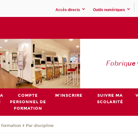
Accès directs
Outils numériques
Fabriq
ue
MA
COMPTE
M'INSCRIRE
SUIVRE MA
N
PERSONNEL DE
SCOLARITÉ
FORMATION
 formation
Par discipline