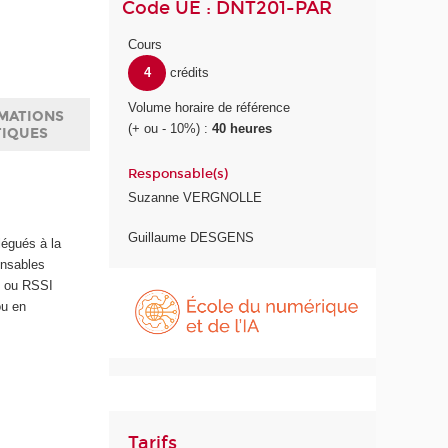
Code UE : DNT201-PAR
Cours
4
crédits
Volume horaire de référence
MATIONS
(+ ou - 10%) :
40 heures
TIQUES
Responsable(s)
Suzanne VERGNOLLE
Guillaume DESGENS
élégués à la
onsables
É
SI ou RSSI
c
ou en
o
l
e
d
u
n
Tarifs
u