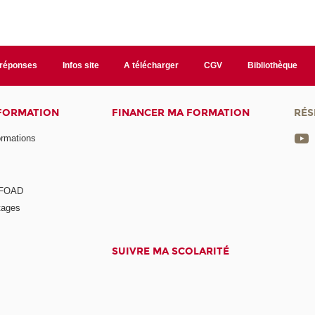
/réponses
Infos site
A télécharger
CGV
Bibliothèque
 FORMATION
FINANCER MA FORMATION
RÉS
ormations
a FOAD
tages
SUIVRE MA SCOLARITÉ