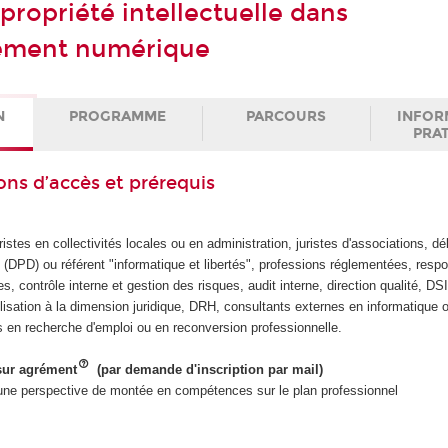
 propriété intellectuelle dans
nement numérique
N
PROGRAMME
PARCOURS
INFOR
PRA
ons d’accès et prérequis
uristes en collectivités locales ou en administration, juristes d'associations, d
 (DPD) ou référent "informatique et libertés", professions réglementées, resp
s, contrôle interne et gestion des risques, audit interne, direction qualité, D
lisation à la dimension juridique, DRH, consultants externes en informatique 
s en recherche d'emploi ou en reconversion professionnelle.
 sur agrément
(par demande d'inscription par mail)
 une perspective de montée en compétences sur le plan professionnel