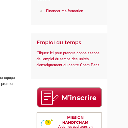
m
Financer ma formation
é
r
i
q
u
e
Emploi du temps
e
Cliquez ici pour prendre connaissance
t
de l'emploi du temps des unités
d
d'enseignement du centre Cnam Paris.
e
l
'
une équipe
I
 premier
A
MISSION
HANDI'CNAM
Aider les auditeurs en