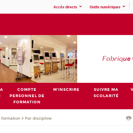
Accès directs
Outils numériques
Fabriq
ue
MA
COMPTE
M'INSCRIRE
SUIVRE MA
N
PERSONNEL DE
SCOLARITÉ
FORMATION
 formation
Par discipline