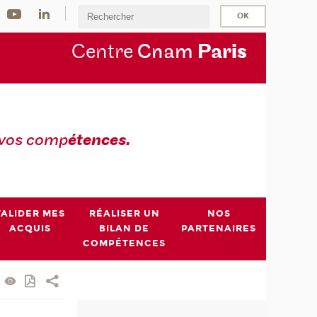
Centre
Cnam
Par
is
 vos comp
étences.
VALIDER MES
RÉALISER UN
NOS
ACQUIS
BILAN DE
PARTENAIRES
COMPÉTENCES