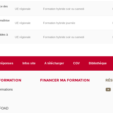
nce des
UE régionale
Formation hybride soir ou samedi
maîtrise
UE régionale
Formation hybride journée
ubles à
UE régionale
Formation hybride soir ou samedi
/réponses
Infos site
A télécharger
CGV
Bibliothèque
 FORMATION
FINANCER MA FORMATION
RÉS
ormations
a FOAD