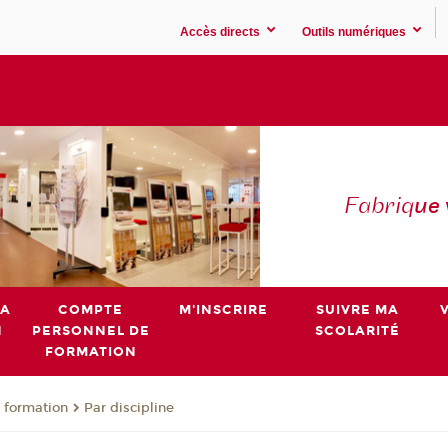
Accès directs
Outils numériques
Fabriq
ue
MA
COMPTE
M'INSCRIRE
SUIVRE MA
N
PERSONNEL DE
SCOLARITÉ
FORMATION
 formation
Par discipline