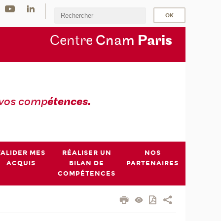
Centre
Cnam
Par
is
 vos comp
étences.
VALIDER MES
RÉALISER UN
NOS
ACQUIS
BILAN DE
PARTENAIRES
COMPÉTENCES