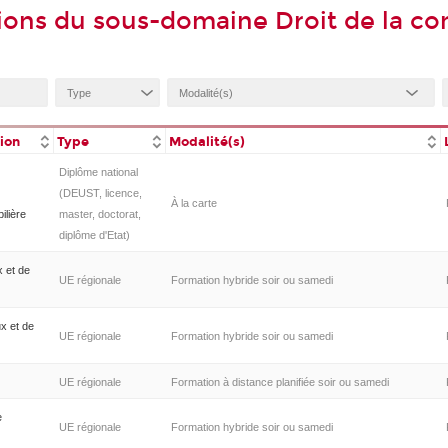
ions du sous-domaine Droit de la co
tion
Type
Modalité(s)
Diplôme national
(DEUST, licence,
À la carte
ilière
master, doctorat,
diplôme d'Etat)
 et de
UE régionale
Formation hybride soir ou samedi
x et de
UE régionale
Formation hybride soir ou samedi
UE régionale
Formation à distance planifiée soir ou samedi
e
UE régionale
Formation hybride soir ou samedi