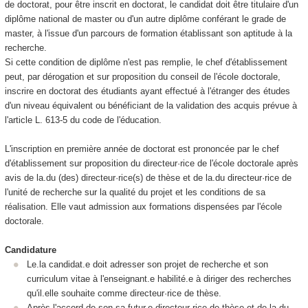
de doctorat, pour être inscrit en doctorat, le candidat doit être titulaire d'un
diplôme national
de master ou d'un autre diplôme conférant le grade de
master, à l'issue d'un parcours de formation établissant son aptitude à la
recherche.
Si cette condition de diplôme n'est pas remplie, le chef d'établissement
peut, par dérogation et sur proposition du conseil de l'école doctorale,
inscrire en doctorat des étudiants ayant effectué à l'étranger des études
d'un niveau équivalent ou bénéficiant de la validation des acquis prévue à
l'article L. 613-5 du code de l'éducation.
L'inscription en première année de doctorat est prononcée par le chef
d'établissement sur proposition du directeur·rice de l'école doctorale après
avis de la.du (des) directeur·rice(s) de thèse et de la.du directeur·rice de
l'unité de recherche sur la qualité du projet et les conditions de sa
réalisation. Elle vaut admission aux formations dispensées par l'école
doctorale.
Candidature
Le.la candidat.e doit adresser son projet de recherche et son
curriculum vitae à l'enseignant.e habilité.e à diriger des recherches
qu'il.elle souhaite comme directeur·rice de thèse.
Après l'accord de son.sa futur.e directeur·rice de thèse et de la.du