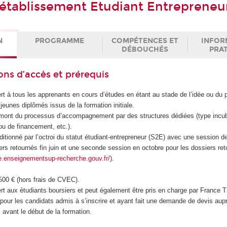
établissement Etudiant Entrepreneu
N
PROGRAMME
COMPÉTENCES ET
INFOR
DÉBOUCHÉS
PRA
ons d’accès et prérequis
 à tous les apprenants en cours d’études en étant au stade de l’idée ou du p
jeunes diplômés issus de la formation initiale.
 amont du processus d’accompagnement par des structures dédiées (type incub
u de financement, etc.).
itionné par l’octroi du statut étudiant-entrepreneur (S2E) avec une session d
siers retournés fin juin et une seconde session en octobre pour les dossiers ret
ee.enseignementsup-recherche.gouv.fr/
).
 500 € (hors frais de CVEC).
t aux étudiants boursiers et peut également être pris en charge par France T
 pour les candidats admis à s’inscrire et ayant fait une demande de devis aup
avant le début de la formation.