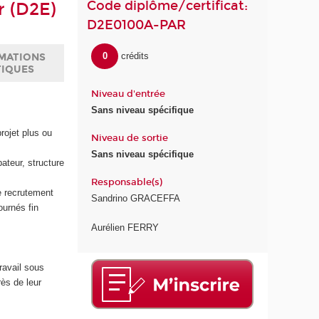
Code diplôme/certificat:
r (D2E)
D2E0100A-PAR
0
crédits
MATIONS
TIQUES
Niveau d'entrée
Sans niveau spécifique
rojet plus ou
Niveau de sortie
Sans niveau spécifique
ateur, structure
Responsable(s)
e recrutement
Sandrino GRACEFFA
ournés fin
Aurélien FERRY
ravail sous
rès de leur