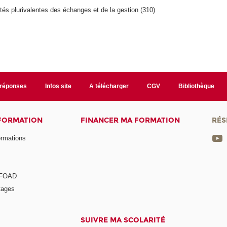
ités plurivalentes des échanges et de la gestion (310)
/réponses
Infos site
A télécharger
CGV
Bibliothèque
 FORMATION
FINANCER MA FORMATION
RÉS
ormations
a FOAD
tages
SUIVRE MA SCOLARITÉ