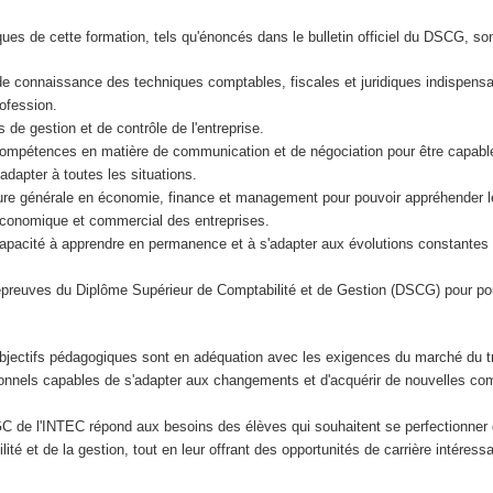
ues de cette formation, tels qu'énoncés dans le bulletin officiel du DSCG, son
de connaissance des techniques comptables, fiscales et juridiques indispens
rofession.
ls de gestion et de contrôle de l'entreprise.
mpétences en matière de communication et de négociation pour être capable 
adapter à toutes les situations.
ture générale en économie, finance et management pour pouvoir appréhender l
économique et commercial des entreprises.
apacité à apprendre en permanence et à s'adapter aux évolutions constantes 
preuves du Diplôme Supérieur de Comptabilité et de Gestion (DSCG) pour pouv
objectifs pédagogiques sont en adéquation avec les exigences du marché du tr
onnels capables de s'adapter aux changements et d'acquérir de nouvelles co
.
GC de l'INTEC répond aux besoins des élèves qui souhaitent se perfectionner 
ité et de la gestion, tout en leur offrant des opportunités de carrière intéress