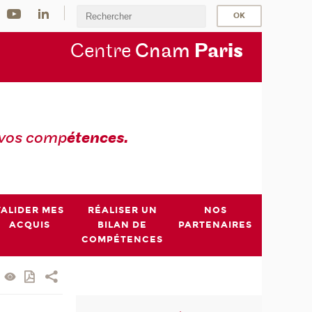
Centre
Cnam
Par
is
 vos comp
étences.
VALIDER MES
RÉALISER UN
NOS
ACQUIS
BILAN DE
PARTENAIRES
COMPÉTENCES