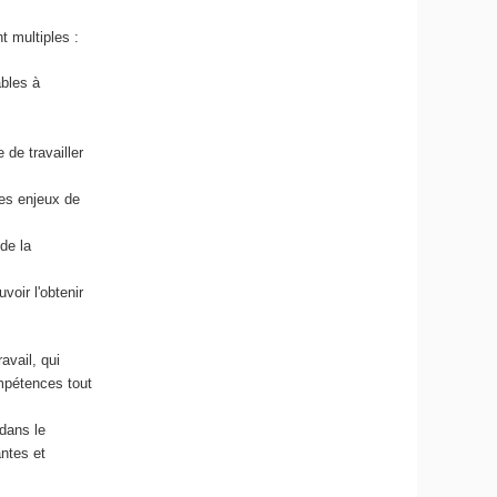
t multiples :
ables à
de travailler
es enjeux de
de la
oir l'obtenir
avail, qui
mpétences tout
dans le
antes et