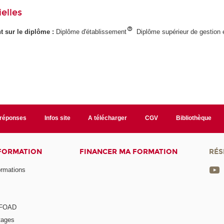
elles
ant sur le diplôme :
Diplôme d'établissement
Diplôme supérieur de gestion 
/réponses
Infos site
A télécharger
CGV
Bibliothèque
 FORMATION
FINANCER MA FORMATION
RÉS
ormations
a FOAD
tages