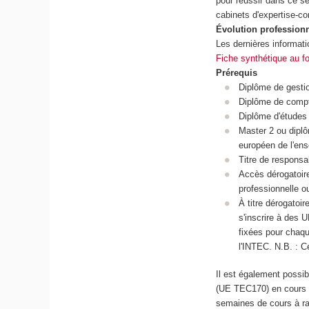
pour réussir dans ce sec
cabinets d'expertise-co
Évolution profession
Les dernières informati
Fiche synthétique au 
Prérequis
Diplôme de gesti
Diplôme de compta
Diplôme d'études
Master 2 ou dipl
européen de l'en
Titre de respons
Accès dérogatoir
professionnelle o
À titre dérogatoi
s'inscrire à des 
fixées pour chaq
l'INTEC. N.B. : C
Il est également possi
(UE TEC170) en cours p
semaines de cours à ra