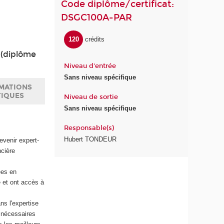
Code diplôme/certificat:
DSGC100A-PAR
120
crédits
 (diplôme
Niveau d'entrée
Sans niveau spécifique
MATIONS
TIQUES
Niveau de sortie
Sans niveau spécifique
Responsable(s)
Hubert TONDEUR
evenir expert-
ncière
ées en
 et ont accès à
ns l'expertise
s nécessaires