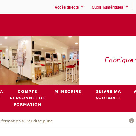
Accès directs
Outils numériques
Fabriq
ue
MA
COMPTE
M'INSCRIRE
SUIVRE MA
N
PERSONNEL DE
SCOLARITÉ
FORMATION
 formation
Par discipline