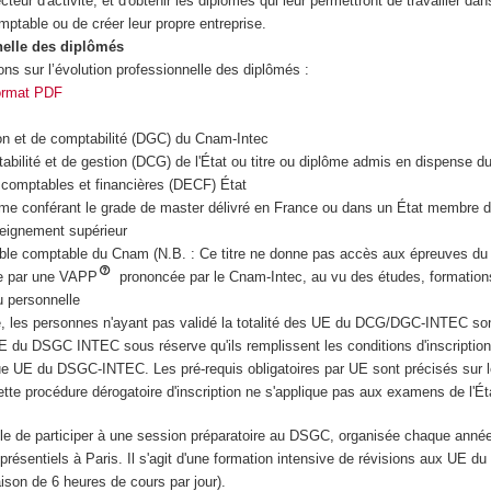
teur d'activité, et d'obtenir les diplômes qui leur permettront de travailler dan
mptable ou de créer leur propre entreprise.
nelle des diplômés
ons sur l’évolution professionnelle des diplômés :
format PDF
on et de comptabilité (DGC) du Cnam-Intec
bilité et de gestion (DCG) de l'État ou titre ou diplôme admis en dispense 
 comptables et financières (DECF) État
ôme conférant le grade de master délivré en France ou dans un État membre d
seignement supérieur
able comptable du Cnam (N.B. : Ce titre ne donne pas accès aux épreuves d
e par une VAPP
prononcée par le Cnam-Intec, au vu des études, formation
u personnelle
re, les personnes n'ayant pas validé la totalité des UE du DCG/DGC-INTEC son
UE du DSGC INTEC sous réserve qu'ils remplissent les conditions d'inscription
ue UE du DSGC-INTEC. Les pré-requis obligatoires par UE sont précisés sur l
ette procédure dérogatoire d'inscription ne s'applique pas aux examens de l'Ét
ble de participer à une session préparatoire au DSGC, organisée chaque anné
résentiels à Paris. Il s'agit d'une formation intensive de révisions aux UE d
ison de 6 heures de cours par jour).