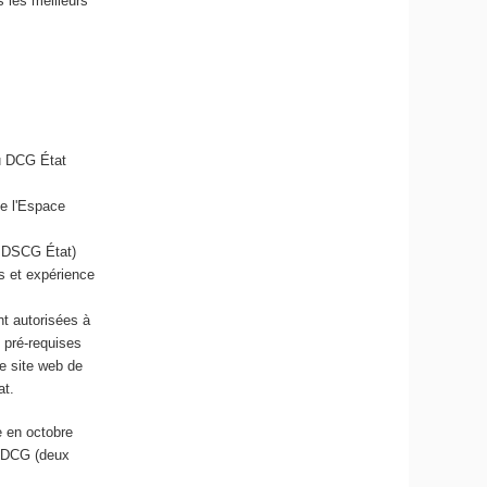
s les meilleurs
du DCG État
e l'Espace
u DSCG État)
s et expérience
t autorisées à
 pré-requises
e site web de
at.
e en octobre
u DCG (deux