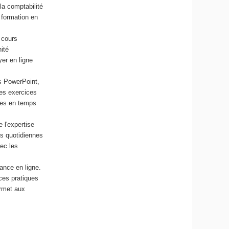
la comptabilité
 formation en
 cours
nité
er en ligne
s PowerPoint,
des exercices
ces en temps
 l'expertise
es quotidiennes
vec les
ance en ligne.
ces pratiques
ermet aux