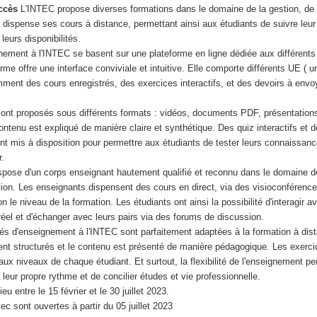
accès
L'INTEC propose diverses formations dans le domaine de la gestion, de 
ec dispense ses cours à distance, permettant ainsi aux étudiants de suivre leur
n leurs disponibilités.
nement à l'INTEC se basent sur une plateforme en ligne dédiée aux différents
me offre une interface conviviale et intuitive. Elle comporte différents UE ( u
ment des cours enregistrés, des exercices interactifs, et des devoirs à envoy
sont proposés sous différents formats : vidéos, documents PDF, présentation
contenu est expliqué de manière claire et synthétique. Des quiz interactifs et 
nt mis à disposition pour permettre aux étudiants de tester leurs connaissan
r.
ispose d'un corps enseignant hautement qualifié et reconnu dans le domaine de
tion. Les enseignants dispensent des cours en direct, via des visioconférenc
 le niveau de la formation. Les étudiants ont ainsi la possibilité d'interagir a
éel et d'échanger avec leurs pairs via des forums de discussion.
s d'enseignement à l'INTEC sont parfaitement adaptées à la formation à dist
ent structurés et le contenu est présenté de manière pédagogique. Les exerci
aux niveaux de chaque étudiant. Et surtout, la flexibilité de l'enseignement p
à leur propre rythme et de concilier études et vie professionnelle.
ieu entre le 15 février et le 30 juillet 2023.
ntec sont ouvertes à partir du 05 juillet 2023