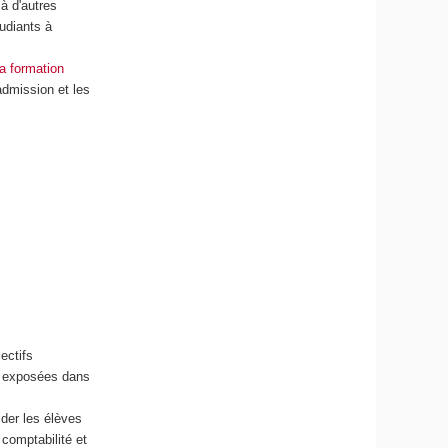
 à d'autres
udiants à
a formation
admission et les
ectifs
s exposées dans
der les élèves
comptabilité et