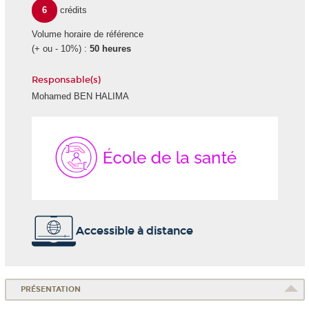
6
crédits
Volume horaire de référence
(+ ou - 10%) :
50 heures
Responsable(s)
Mohamed BEN HALIMA
École
de
la
Santé
Accessible à distance
PRÉSENTATION