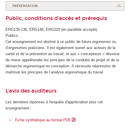
o
PRÉSENTATION
l
Public, conditions d’accès et prérequis
e
d
ERG135-136, ERG146, ERG220 (en parallèle accepté)
e
Publics :
l
Cet enseignement est destiné à un public de futurs ergonomes ou
a
d’ergonomes praticiens. Il est également ouvert aux acteurs de la
S
santé et de la prévention au travail, et aux « concepteurs » désireux
a
de mieux appréhender les principes de la conduite de projet et de la
n
démarche ergonomique en conception. Il nécessite néanmoins de
t
maîtriser les principes de l’analyse ergonomique du travail.
é
L'avis des auditeurs
Les dernières réponses à l'enquête d'appréciation pour cet
enseignement :
Fiche synthétique au format PDF