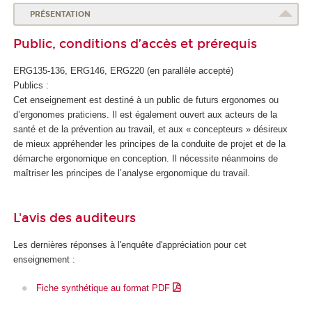
o
PRÉSENTATION
l
Public, conditions d’accès et prérequis
e
d
ERG135-136, ERG146, ERG220 (en parallèle accepté)
e
Publics :
l
Cet enseignement est destiné à un public de futurs ergonomes ou
a
d’ergonomes praticiens. Il est également ouvert aux acteurs de la
S
santé et de la prévention au travail, et aux « concepteurs » désireux
a
de mieux appréhender les principes de la conduite de projet et de la
n
démarche ergonomique en conception. Il nécessite néanmoins de
t
maîtriser les principes de l’analyse ergonomique du travail.
é
L'avis des auditeurs
Les dernières réponses à l'enquête d'appréciation pour cet
enseignement :
Fiche synthétique au format PDF