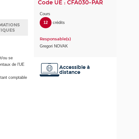
Code UE : CFA030-PAR
Cours
12
crédits
MATIONS
TIQUES
Responsable(s)
Gregori NOVAK
t/ou se
entaux de l'UE
Accessible à
distance
stant comptable