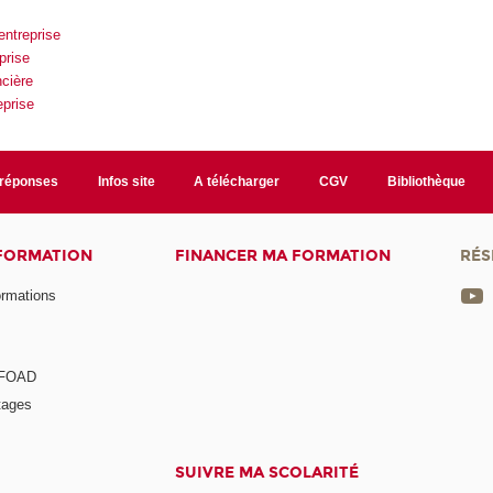
entreprise
prise
ncière
eprise
/réponses
Infos site
A télécharger
CGV
Bibliothèque
 FORMATION
FINANCER MA FORMATION
RÉS
ormations
a FOAD
tages
SUIVRE MA SCOLARITÉ