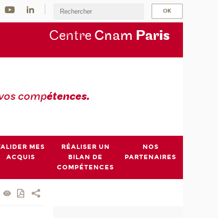
Centre
Cnam
Par
is
 vos comp
étences.
VALIDER MES
RÉALISER UN
NOS
ACQUIS
BILAN DE
PARTENAIRES
COMPÉTENCES