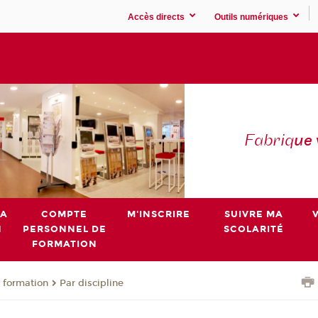
Accès directs
Outils numériques
Fabriq
ue
MA
COMPTE
M'INSCRIRE
SUIVRE MA
N
PERSONNEL DE
SCOLARITÉ
FORMATION
 formation
Par discipline