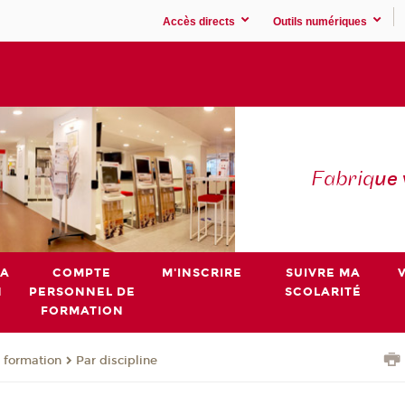
Accès directs
Outils numériques
Fabriq
ue
MA
COMPTE
M'INSCRIRE
SUIVRE MA
N
PERSONNEL DE
SCOLARITÉ
FORMATION
 formation
Par discipline