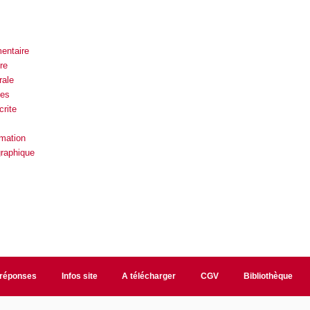
entaire
re
rale
ues
rite
rmation
graphique
/réponses
Infos site
A télécharger
CGV
Bibliothèque