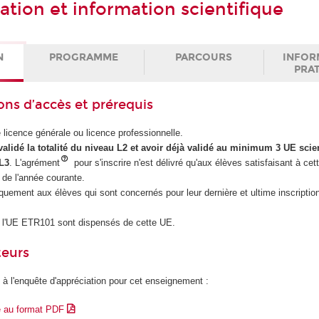
ion et information scientifique
N
PROGRAMME
PARCOURS
INFOR
PRA
ons d’accès et prérequis
licence générale ou licence professionnelle.
validé la totalité du niveau L2 et avoir déjà validé au minimum 3 UE scien
 L3
. L'agrément
pour s'inscrire n'est délivré qu'aux élèves satisfaisant à cet
r de l'année courante.
uement aux élèves qui sont concernés pour leur dernière et ultime inscriptio
de l'UE ETR101 sont dispensés de cette UE.
teurs
 à l'enquête d'appréciation pour cet enseignement :
e au format PDF