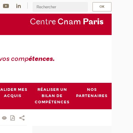
Centre
Cnam
Par
is
 vos comp
étences.
VALIDER MES
RÉALISER UN
NOS
ACQUIS
BILAN DE
PARTENAIRES
COMPÉTENCES