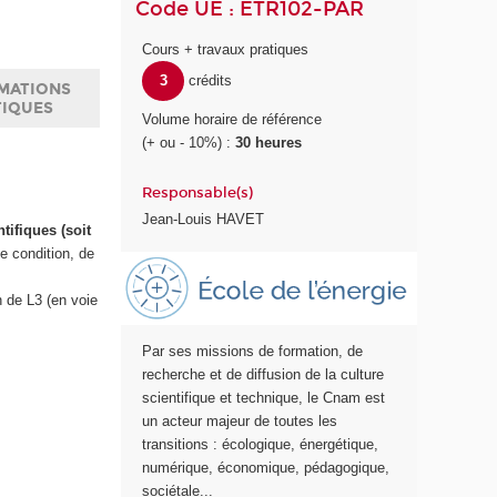
Code UE : ETR102-PAR
Cours + travaux pratiques
3
crédits
MATIONS
TIQUES
Volume horaire de référence
(+ ou - 10%) :
30 heures
Responsable(s)
Jean-Louis HAVET
tifiques (soit
te condition, de
E
c
n de L3 (en voie
o
l
Par ses missions de formation, de
e
recherche et de diffusion de la culture
E
scientifique et technique, le Cnam est
n
un acteur majeur de toutes les
e
transitions : écologique, énergétique,
r
numérique, économique, pédagogique,
g
sociétale...
i