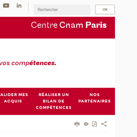
Centre
Cnam
Par
is
 vos comp
étences.
VALIDER MES
RÉALISER UN
NOS
ACQUIS
BILAN DE
PARTENAIRES
COMPÉTENCES