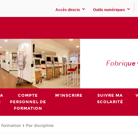
Accès directs
Outils numériques
Fabriq
ue
MA
COMPTE
M'INSCRIRE
SUIVRE MA
N
PERSONNEL DE
SCOLARITÉ
FORMATION
 formation
Par discipline