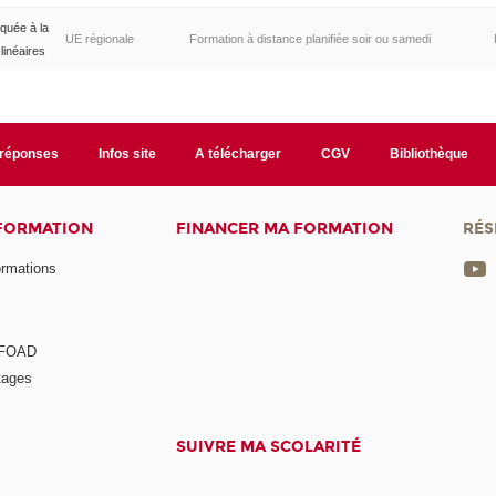
iquée à la
UE régionale
Formation à distance planifiée soir ou samedi
inéaires
/réponses
Infos site
A télécharger
CGV
Bibliothèque
 FORMATION
FINANCER MA FORMATION
RÉS
ormations
a FOAD
tages
SUIVRE MA SCOLARITÉ