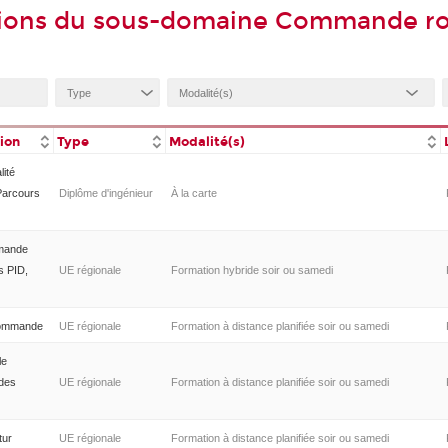
tions du sous-domaine Commande r
tion
Type
Modalité(s)
lité
Parcours
Diplôme d'ingénieur
À la carte
mmande
s PID,
UE régionale
Formation hybride soir ou samedi
commande
UE régionale
Formation à distance planifiée soir ou samedi
le
des
UE régionale
Formation à distance planifiée soir ou samedi
tur
UE régionale
Formation à distance planifiée soir ou samedi