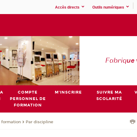
Accès directs
Outils numériques
Fabriq
ue
MA
COMPTE
M'INSCRIRE
SUIVRE MA
N
PERSONNEL DE
SCOLARITÉ
FORMATION
 formation
Par discipline