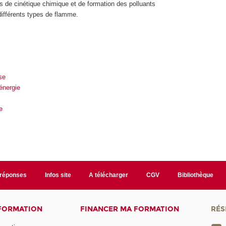
s de cinétique chimique et de formation des polluants
différents types de flamme.
se
énergie
e
/réponses
Infos site
A télécharger
CGV
Bibliothèque
 FORMATION
FINANCER MA FORMATION
RÉS