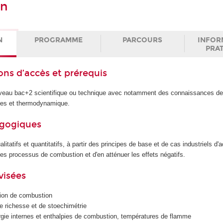
on
N
PROGRAMME
PARCOURS
INFOR
PRA
ons d’accès et prérequis
iveau bac+2 scientifique ou technique avec notamment des connaissances d
es et thermodynamique.
agogiques
litatifs et quantitatifs, à partir des principes de base et de cas industriels d'a
les processus de combustion et d'en atténuer les effets négatifs.
visées
tion de combustion
e richesse et de stoechimétrie
ergie internes et enthalpies de combustion, températures de flamme