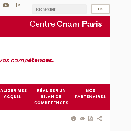
Centre
Cnam
Par
is
 vos comp
étences.
VALIDER MES
RÉALISER UN
NOS
ACQUIS
BILAN DE
PARTENAIRES
COMPÉTENCES