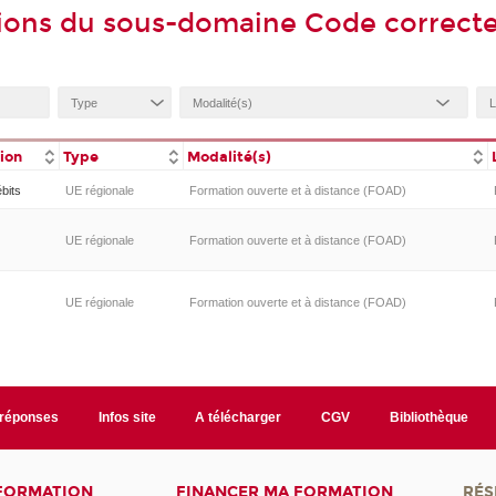
ions du sous-domaine Code correcte
tion
Type
Modalité(s)
bits
UE régionale
Formation ouverte et à distance (FOAD)
UE régionale
Formation ouverte et à distance (FOAD)
UE régionale
Formation ouverte et à distance (FOAD)
/réponses
Infos site
A télécharger
CGV
Bibliothèque
 FORMATION
FINANCER MA FORMATION
RÉS