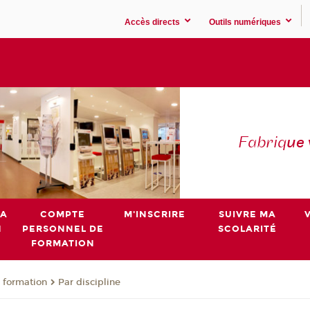
Accès directs
Outils numériques
Fabriq
ue
MA
COMPTE
M'INSCRIRE
SUIVRE MA
N
PERSONNEL DE
SCOLARITÉ
FORMATION
 formation
Par discipline