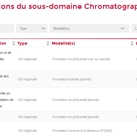
tions du sous-domaine Chromatogra
tion
Type
Modalité(s)
se et de
dés
UE régionale
Formation en présentiel soir ou samedi
ité des
UE régionale
Formation hybride journée
rôle en
métiers de
UE régionale
Formation en présentiel journée
ue
UE régionale
Formation en présentiel journée
UE régionale
Formation ouverte et à distance (FOAD)