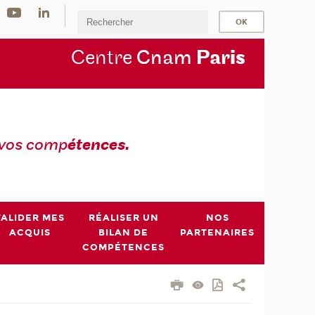
Centre
Cnam
Par
is
 vos comp
étences.
VALIDER MES
RÉALISER UN
NOS
ACQUIS
BILAN DE
PARTENAIRES
COMPÉTENCES