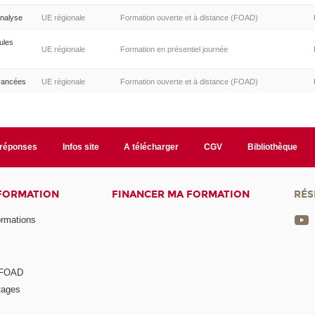
analyse
UE régionale
Formation ouverte et à distance (FOAD)
ules
UE régionale
Formation en présentiel journée
vancées
UE régionale
Formation ouverte et à distance (FOAD)
/réponses
Infos site
A télécharger
CGV
Bibliothèque
 FORMATION
FINANCER MA FORMATION
RÉS
ormations
a FOAD
tages