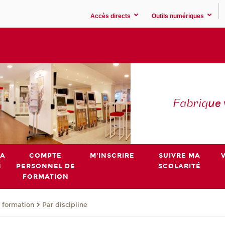
Accès directs
Outils numériques
Fabriq
ue
MA
COMPTE
M'INSCRIRE
SUIVRE MA
N
PERSONNEL DE
SCOLARITÉ
FORMATION
 formation
Par discipline