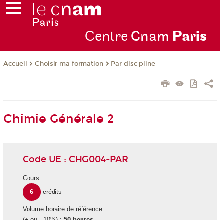
Centre
Cnam
Par
is
Choisir ma formation
Par discipline
Accueil
Chimie Générale 2
Code UE : CHG004-PAR
Cours
6
crédits
Volume horaire de référence
(+ ou - 10%) :
50 heures