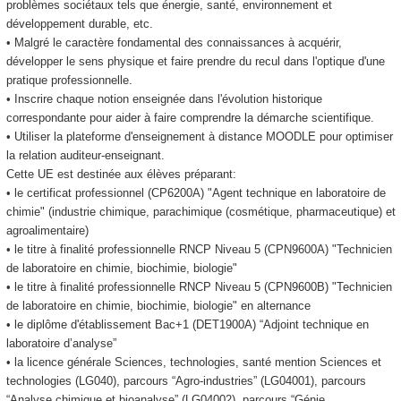
problèmes sociétaux tels que énergie, santé, environnement et
développement durable, etc.
• Malgré le caractère fondamental des connaissances à acquérir,
développer le sens physique et faire prendre du recul dans l'optique d'une
pratique professionnelle.
• Inscrire chaque notion enseignée dans l'évolution historique
correspondante pour aider à faire comprendre la démarche scientifique.
• Utiliser la plateforme d'enseignement à distance MOODLE pour optimiser
la relation auditeur-enseignant.
Cette UE est destinée aux élèves préparant:
• le certificat professionnel
(CP6200A) "Agent technique en laboratoire de
chimie" (industrie chimique, parachimique (cosmétique, pharmaceutique) et
agroalimentaire)
• le titre à finalité professionnelle RNCP
Niveau 5
(CPN9600A) "Technicien
de laboratoire en chimie, biochimie, biologie"
• le titre à finalité professionnelle RNCP
Niveau 5
(CPN9600B) "Technicien
de laboratoire en chimie, biochimie, biologie" en alternance
• le diplôme d'établissement
Bac+1 (DET1900A) “Adjoint technique en
laboratoire d’analyse”
• la licence générale Sciences, technologies, santé mention Sciences et
technologies (LG040), parcours “Agro-industries” (LG04001), parcours
“Analyse chimique et bioanalyse” (LG04002), parcours “Génie