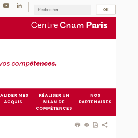
Centre
Cnam
Par
is
 vos comp
étences.
VALIDER MES
RÉALISER UN
NOS
ACQUIS
BILAN DE
PARTENAIRES
COMPÉTENCES