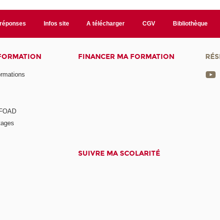
/réponses
Infos site
A télécharger
CGV
Bibliothèque
 FORMATION
FINANCER MA FORMATION
RÉS
ormations
a FOAD
tages
SUIVRE MA SCOLARITÉ