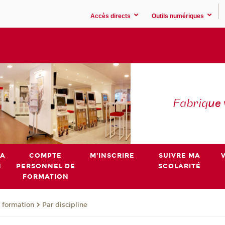
Accès directs
Outils numériques
Fabriq
ue
MA
COMPTE
M'INSCRIRE
SUIVRE MA
N
PERSONNEL DE
SCOLARITÉ
FORMATION
 formation
Par discipline