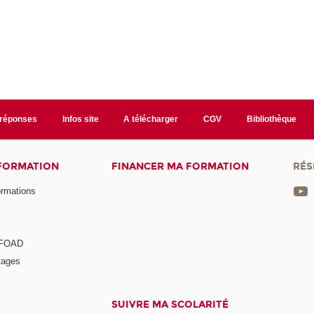
/réponses
Infos site
A télécharger
CGV
Bibliothèque
 FORMATION
FINANCER MA FORMATION
RÉS
ormations
a FOAD
tages
SUIVRE MA SCOLARITÉ