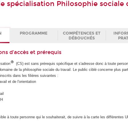
de spécialisation Philosophie sociale
N
PROGRAMME
COMPÉTENCES ET
INFOR
DÉBOUCHÉS
PRA
ons d’accès et prérequis
isation
(CS) est sans prérequis spécifique et s'adresse donc à toute perso
domaine de la philosophie sociale du travail. Le public ciblé concerne plus par
nscrits dans les filières suivantes :
vail et de l'orientation
ail
RH
ible à toute personne qui le souhaiterait, de suivre à la carte les différentes