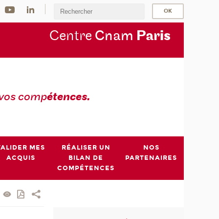
Centre
Cnam
Par
is
 vos comp
étences.
VALIDER MES
RÉALISER UN
NOS
ACQUIS
BILAN DE
PARTENAIRES
COMPÉTENCES