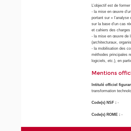
L’objectif est de forme
- la mise en œuvre d’un
portant sur « l’analyse 
sur la base d’un cas ré
et cahiers des charges
- la mise en œuvre de 
(architecturaux, organi
- la mobilisation des c
méthodes principales re
logiciels, etc.), en pa
Mentions offici
Intitulé officiel figur
transformation technolo
Code(s) NSF :
-
Code(s) ROME :
-