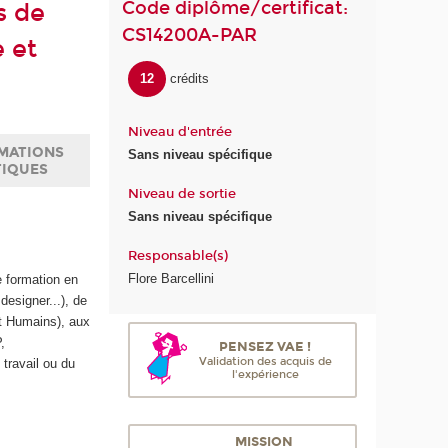
Code diplôme/certificat:
s de
CS14200A-PAR
 et
12
crédits
Niveau d'entrée
MATIONS
Sans niveau spécifique
TIQUES
Niveau de sortie
Sans niveau spécifique
Responsable(s)
Flore Barcellini
e formation en
designer...), de
et Humains), aux
,
PENSEZ VAE !
Validation des acquis de
travail ou du
l'expérience
MISSION