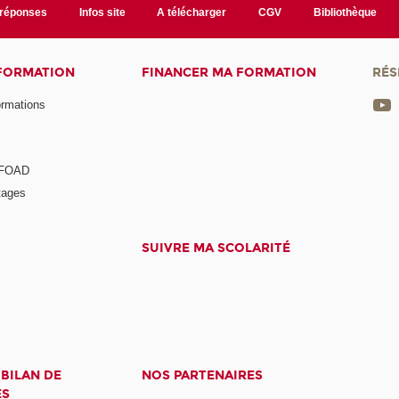
/réponses
Infos site
A télécharger
CGV
Bibliothèque
 FORMATION
FINANCER MA FORMATION
RÉS
ormations
a FOAD
tages
SUIVRE MA SCOLARITÉ
 BILAN DE
NOS PARTENAIRES
ES