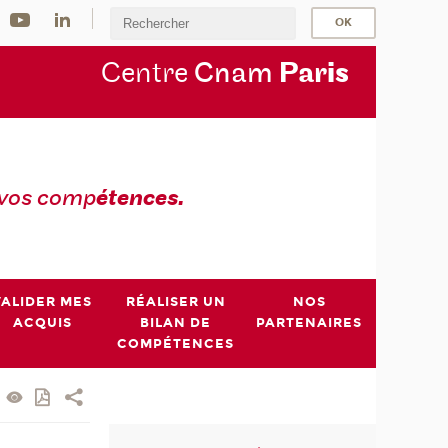
Centre
Cnam
Par
is
 vos comp
étences.
VALIDER MES
RÉALISER UN
NOS
ACQUIS
BILAN DE
PARTENAIRES
COMPÉTENCES