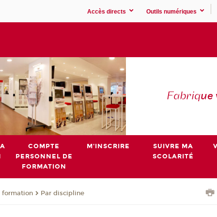
Accès directs
Outils numériques
Fabriq
ue
MA
COMPTE
M'INSCRIRE
SUIVRE MA
N
PERSONNEL DE
SCOLARITÉ
FORMATION
 formation
Par discipline