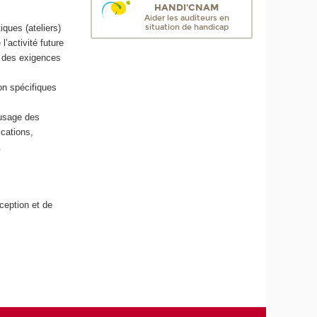
HANDI'CNAM
Aider les auditeurs en
ques (ateliers)
situation de handicap
l’activité future
on des exigences
on spécifiques
.
'usage des
ications,
.
ception et de